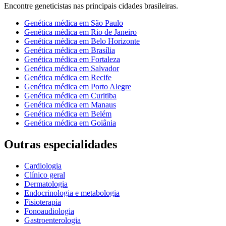
Encontre
geneticistas
nas principais cidades brasileiras.
Genética médica
em
São Paulo
Genética médica
em
Rio de Janeiro
Genética médica
em
Belo Horizonte
Genética médica
em
Brasília
Genética médica
em
Fortaleza
Genética médica
em
Salvador
Genética médica
em
Recife
Genética médica
em
Porto Alegre
Genética médica
em
Curitiba
Genética médica
em
Manaus
Genética médica
em
Belém
Genética médica
em
Goiânia
Outras especialidades
Cardiologia
Clínico geral
Dermatologia
Endocrinologia e metabologia
Fisioterapia
Fonoaudiologia
Gastroenterologia