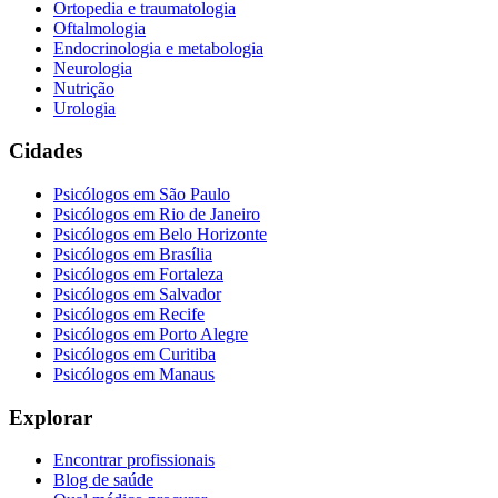
Ortopedia e traumatologia
Oftalmologia
Endocrinologia e metabologia
Neurologia
Nutrição
Urologia
Cidades
Psicólogos em
São Paulo
Psicólogos em
Rio de Janeiro
Psicólogos em
Belo Horizonte
Psicólogos em
Brasília
Psicólogos em
Fortaleza
Psicólogos em
Salvador
Psicólogos em
Recife
Psicólogos em
Porto Alegre
Psicólogos em
Curitiba
Psicólogos em
Manaus
Explorar
Encontrar profissionais
Blog de saúde