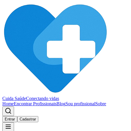
Cuida Saúde
Conectando vidas
Home
Encontrar Profissionais
Blog
Sou profissional
Sobre
Entrar
Cadastrar