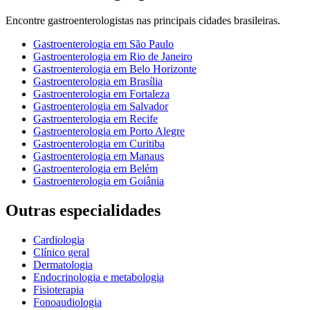
Encontre
gastroenterologistas
nas principais cidades brasileiras.
Gastroenterologia
em
São Paulo
Gastroenterologia
em
Rio de Janeiro
Gastroenterologia
em
Belo Horizonte
Gastroenterologia
em
Brasília
Gastroenterologia
em
Fortaleza
Gastroenterologia
em
Salvador
Gastroenterologia
em
Recife
Gastroenterologia
em
Porto Alegre
Gastroenterologia
em
Curitiba
Gastroenterologia
em
Manaus
Gastroenterologia
em
Belém
Gastroenterologia
em
Goiânia
Outras especialidades
Cardiologia
Clínico geral
Dermatologia
Endocrinologia e metabologia
Fisioterapia
Fonoaudiologia