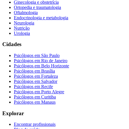
Ginecologia e obstetrícia
Ortopedia e traumatologia
Oftalmologia
Endocrinologia e metabologia
Neurologia
Nutrição
Urologia
Cidades
Psicólogos em
São Paulo
Psicólogos em
Rio de Janeiro
Psicólogos em
Belo Horizonte
Psicólogos em
Brasília
Psicólogos em
Fortaleza
Psicólogos em
Salvador
Psicólogos em
Recife
Psicólogos em
Porto Alegre
Psicólogos em
Curitiba
Psicólogos em
Manaus
Explorar
Encontrar profissionais