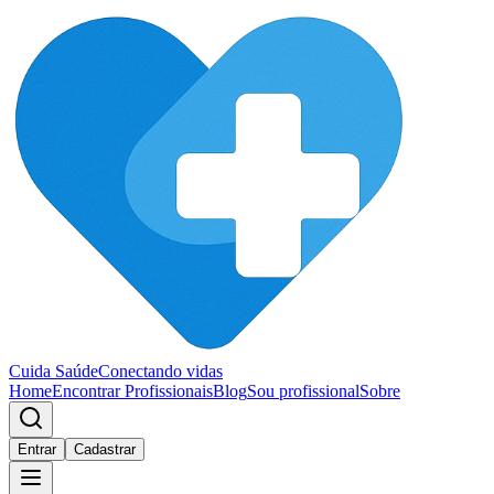
Cuida Saúde
Conectando vidas
Home
Encontrar Profissionais
Blog
Sou profissional
Sobre
Entrar
Cadastrar