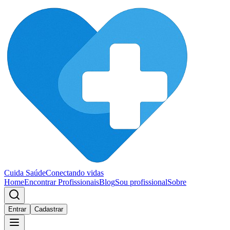
Cuida Saúde
Conectando vidas
Home
Encontrar Profissionais
Blog
Sou profissional
Sobre
Entrar
Cadastrar