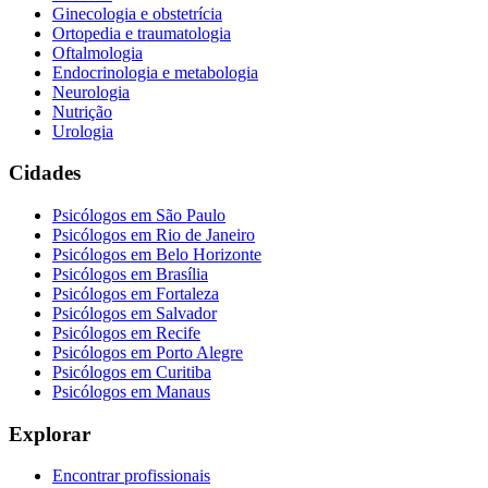
Ginecologia e obstetrícia
Ortopedia e traumatologia
Oftalmologia
Endocrinologia e metabologia
Neurologia
Nutrição
Urologia
Cidades
Psicólogos em
São Paulo
Psicólogos em
Rio de Janeiro
Psicólogos em
Belo Horizonte
Psicólogos em
Brasília
Psicólogos em
Fortaleza
Psicólogos em
Salvador
Psicólogos em
Recife
Psicólogos em
Porto Alegre
Psicólogos em
Curitiba
Psicólogos em
Manaus
Explorar
Encontrar profissionais