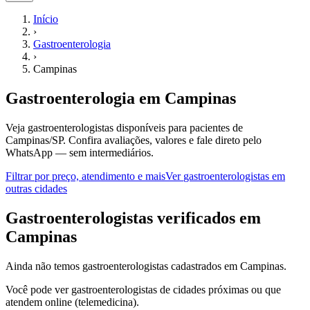
Início
›
Gastroenterologia
›
Campinas
Gastroenterologia
em
Campinas
Veja gastroenterologistas disponíveis para pacientes de
Campinas/SP.
Confira avaliações, valores e fale direto pelo
WhatsApp — sem intermediários.
Filtrar por preço, atendimento e mais
Ver
gastroenterologistas
em
outras cidades
G
astroenterologistas
verificados em
Campinas
Ainda não temos
gastroenterologistas
cadastrados em
Campinas
.
Você pode ver
gastroenterologistas
de cidades próximas ou que
atendem online (telemedicina).