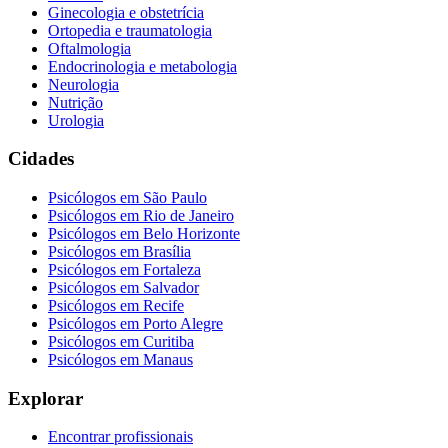
Ginecologia e obstetrícia
Ortopedia e traumatologia
Oftalmologia
Endocrinologia e metabologia
Neurologia
Nutrição
Urologia
Cidades
Psicólogos em
São Paulo
Psicólogos em
Rio de Janeiro
Psicólogos em
Belo Horizonte
Psicólogos em
Brasília
Psicólogos em
Fortaleza
Psicólogos em
Salvador
Psicólogos em
Recife
Psicólogos em
Porto Alegre
Psicólogos em
Curitiba
Psicólogos em
Manaus
Explorar
Encontrar profissionais