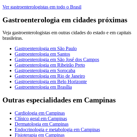
Ver
gastroenterologistas
em todo o Brasil
Gastroenterologia
em cidades próximas
Veja
gastroenterologistas
em outras cidades do estado e em capitais
brasileiras.
Gastroenterologia
em
São Paulo
Gastroenterologia
em
Santos
Gastroenterologia
em
São José dos Campos
Gastroenterologia
em
Ribeirão Preto
Gastroenterologia
em
Sorocaba
Gastroenterologia
em
Rio de Janeiro
Gastroenterologia
em
Belo Horizonte
Gastroenterologia
em
Brasília
Outras especialidades em
Campinas
Cardiologia
em
Campinas
Clínico geral
em
Campinas
Dermatologia
em
Campinas
Endocrinologia e metabologia
em
Campinas
Fisioterapia
em
Campinas