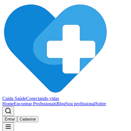
Cuida Saúde
Conectando vidas
Home
Encontrar Profissionais
Blog
Sou profissional
Sobre
Entrar
Cadastrar