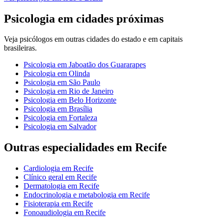
Psicologia
em cidades próximas
Veja
psicólogos
em outras cidades do estado e em capitais
brasileiras.
Psicologia
em
Jaboatão dos Guararapes
Psicologia
em
Olinda
Psicologia
em
São Paulo
Psicologia
em
Rio de Janeiro
Psicologia
em
Belo Horizonte
Psicologia
em
Brasília
Psicologia
em
Fortaleza
Psicologia
em
Salvador
Outras especialidades em
Recife
Cardiologia
em
Recife
Clínico geral
em
Recife
Dermatologia
em
Recife
Endocrinologia e metabologia
em
Recife
Fisioterapia
em
Recife
Fonoaudiologia
em
Recife