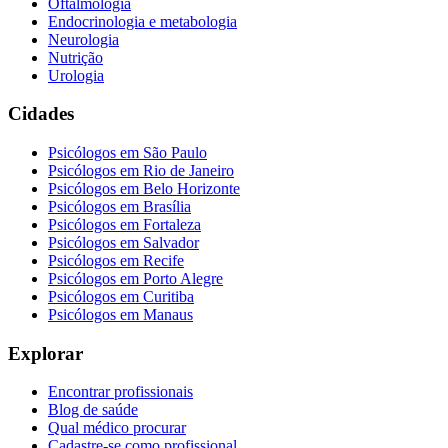
Oftalmologia
Endocrinologia e metabologia
Neurologia
Nutrição
Urologia
Cidades
Psicólogos em
São Paulo
Psicólogos em
Rio de Janeiro
Psicólogos em
Belo Horizonte
Psicólogos em
Brasília
Psicólogos em
Fortaleza
Psicólogos em
Salvador
Psicólogos em
Recife
Psicólogos em
Porto Alegre
Psicólogos em
Curitiba
Psicólogos em
Manaus
Explorar
Encontrar profissionais
Blog de saúde
Qual médico procurar
Cadastre-se como profissional