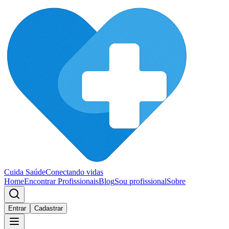
Cuida Saúde
Conectando vidas
Home
Encontrar Profissionais
Blog
Sou profissional
Sobre
Entrar
Cadastrar