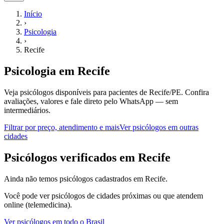
Início
›
Psicologia
›
Recife
Psicologia
em
Recife
Veja psicólogos disponíveis para pacientes de Recife/PE.
Confira
avaliações, valores e fale direto pelo WhatsApp — sem
intermediários.
Filtrar por preço, atendimento e mais
Ver
psicólogos
em outras
cidades
P
sicólogos
verificados em
Recife
Ainda não temos
psicólogos
cadastrados em
Recife
.
Você pode ver
psicólogos
de cidades próximas ou que atendem
online (telemedicina).
Ver
psicólogos
em todo o Brasil