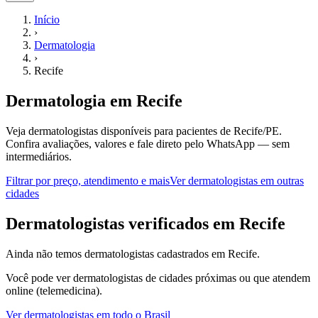
Início
›
Dermatologia
›
Recife
Dermatologia
em
Recife
Veja dermatologistas disponíveis para pacientes de Recife/PE.
Confira avaliações, valores e fale direto pelo WhatsApp — sem
intermediários.
Filtrar por preço, atendimento e mais
Ver
dermatologistas
em outras
cidades
D
ermatologistas
verificados em
Recife
Ainda não temos
dermatologistas
cadastrados em
Recife
.
Você pode ver
dermatologistas
de cidades próximas ou que atendem
online (telemedicina).
Ver
dermatologistas
em todo o Brasil