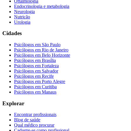
Oftalmologia
Endocrinologia e metabologia
Neurologia
Nutrição
Urologia
Cidades
Psicólogos em
São Paulo
Psicólogos em
Rio de Janeiro
Psicólogos em
Belo Horizonte
Psicólogos em
Brasília
Psicólogos em
Fortaleza
Psicólogos em
Salvador
Psicólogos em
Recife
Psicólogos em
Porto Alegre
Psicólogos em
Curitiba
Psicólogos em
Manaus
Explorar
Encontrar profissionais
Blog de saúde
Qual médico procurar
Cadastre-se como profissional