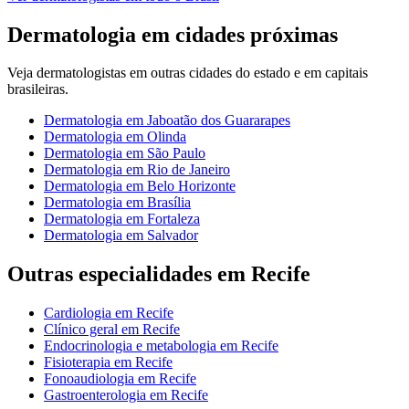
Dermatologia
em cidades próximas
Veja
dermatologistas
em outras cidades do estado e em capitais
brasileiras.
Dermatologia
em
Jaboatão dos Guararapes
Dermatologia
em
Olinda
Dermatologia
em
São Paulo
Dermatologia
em
Rio de Janeiro
Dermatologia
em
Belo Horizonte
Dermatologia
em
Brasília
Dermatologia
em
Fortaleza
Dermatologia
em
Salvador
Outras especialidades em
Recife
Cardiologia
em
Recife
Clínico geral
em
Recife
Endocrinologia e metabologia
em
Recife
Fisioterapia
em
Recife
Fonoaudiologia
em
Recife
Gastroenterologia
em
Recife