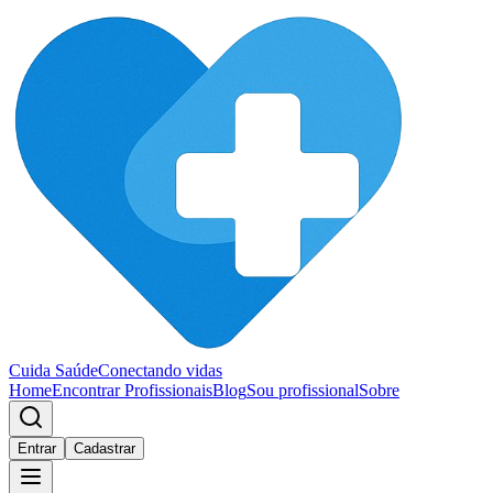
Cuida Saúde
Conectando vidas
Home
Encontrar Profissionais
Blog
Sou profissional
Sobre
Entrar
Cadastrar