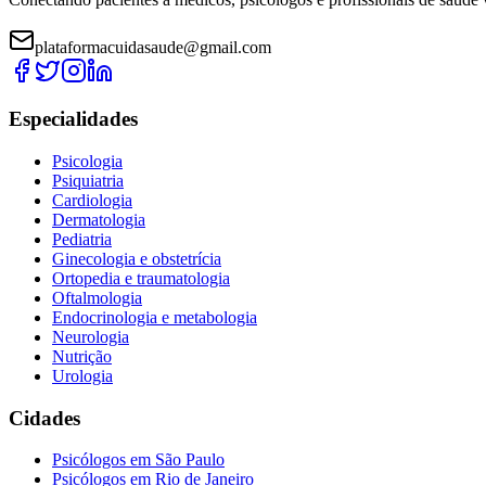
plataformacuidasaude@gmail.com
Especialidades
Psicologia
Psiquiatria
Cardiologia
Dermatologia
Pediatria
Ginecologia e obstetrícia
Ortopedia e traumatologia
Oftalmologia
Endocrinologia e metabologia
Neurologia
Nutrição
Urologia
Cidades
Psicólogos em
São Paulo
Psicólogos em
Rio de Janeiro