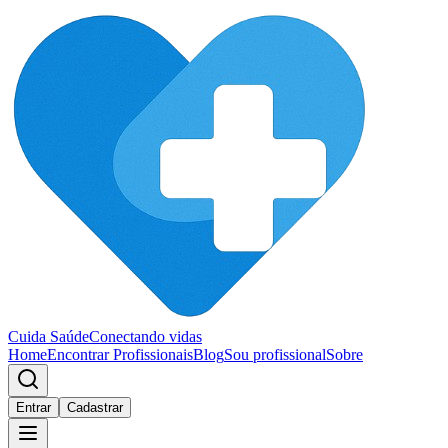
Cuida Saúde
Conectando vidas
Home
Encontrar Profissionais
Blog
Sou profissional
Sobre
Entrar
Cadastrar