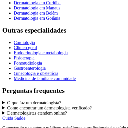
Dermatologia
em
Curitiba
Dermatologia
em
Manaus
Dermatologia
em
Belém
Dermatologia
em
Goiânia
Outras especialidades
Cardiologia
Clínico geral
Endocrinologia e metabologia
Fisioterapia
Fonoaudiologia
Gastroenterologia
Ginecologia e obstetrícia
Medicina de família e comunidade
Perguntas frequentes
O que faz um
dermatologista
?
Como encontrar um
dermatologista
verificado?
D
ermatologistas
atendem online?
Cuida Saúde
Conectando pacientes a médicos, psicólogos e profissionais de saúde 