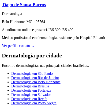
Tiago de Sousa Barros
Dermatologia
Belo Horizonte, MG
·
95764
Atendimento online e presencial
R$ 300–R$ 400
Médico profissional em dermatologia, residente pelo Hospital Eduard
Ver perfil e contato →
Dermatologia
por cidade
Encontre
dermatologistas
nas principais cidades brasileiras.
Dermatologia
em
São Paulo
Dermatologia
em
Rio de Janeiro
Dermatologia
em
Belo Horizonte
Dermatologia
em
Brasília
Dermatologia
em
Fortaleza
Dermatologia
em
Salvador
Dermatologia
em
Recife
Dermatologia
em
Porto Alegre