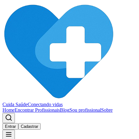
Cuida Saúde
Conectando vidas
Home
Encontrar Profissionais
Blog
Sou profissional
Sobre
Entrar
Cadastrar