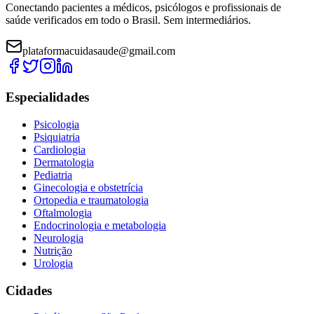
Conectando pacientes a médicos, psicólogos e profissionais de
saúde verificados em todo o Brasil. Sem intermediários.
plataformacuidasaude@gmail.com
Especialidades
Psicologia
Psiquiatria
Cardiologia
Dermatologia
Pediatria
Ginecologia e obstetrícia
Ortopedia e traumatologia
Oftalmologia
Endocrinologia e metabologia
Neurologia
Nutrição
Urologia
Cidades