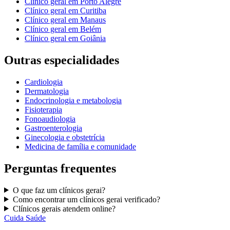
Clínico geral
em
Porto Alegre
Clínico geral
em
Curitiba
Clínico geral
em
Manaus
Clínico geral
em
Belém
Clínico geral
em
Goiânia
Outras especialidades
Cardiologia
Dermatologia
Endocrinologia e metabologia
Fisioterapia
Fonoaudiologia
Gastroenterologia
Ginecologia e obstetrícia
Medicina de família e comunidade
Perguntas frequentes
O que faz um
clínicos gerai
?
Como encontrar um
clínicos gerai
verificado?
C
línicos gerais
atendem online?
Cuida Saúde