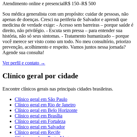
Atendimento online e presencial
R$ 150–R$ 500
Sou médica generalista com um propósito: cuidar de pessoas, não
apenas de doenças. Cresci na periferia de Salvador e aprendi que
medicina de verdade exige: - Acesso sem barreiras – porque saúde é
direito, não privilégio. - Escuta sem pressa – para entender sua
história, não só seus sintomas. - Tratamento humanizado – porque
você merece ser visto como um todo. No meu consultório, priorizo
prevenção, acolhimento e respeito. Vamos juntos nessa jornada?
Agende sua consulta!
Ver perfil e contato →
Clínico geral
por cidade
Encontre
clínicos gerais
nas principais cidades brasileiras.
Clínico geral
em
São Paulo
Clínico geral
em
Rio de Janeiro
Clínico geral
em
Belo Horizonte
Clínico geral
em
Brasília
Clínico geral
em
Fortaleza
Clínico geral
em
Salvador
Clínico geral
em
Recife