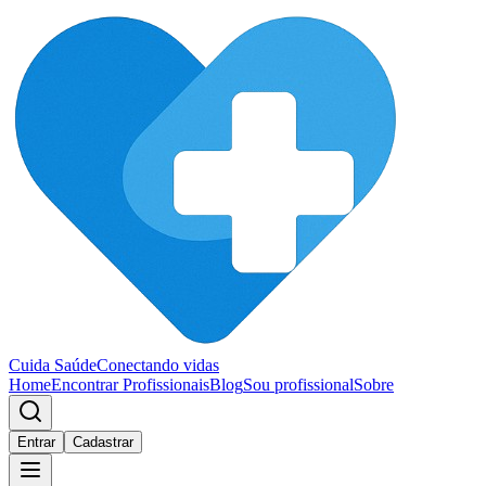
Cuida Saúde
Conectando vidas
Home
Encontrar Profissionais
Blog
Sou profissional
Sobre
Entrar
Cadastrar