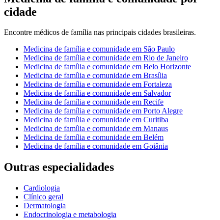
cidade
Encontre
médicos de família
nas principais cidades brasileiras.
Medicina de família e comunidade
em
São Paulo
Medicina de família e comunidade
em
Rio de Janeiro
Medicina de família e comunidade
em
Belo Horizonte
Medicina de família e comunidade
em
Brasília
Medicina de família e comunidade
em
Fortaleza
Medicina de família e comunidade
em
Salvador
Medicina de família e comunidade
em
Recife
Medicina de família e comunidade
em
Porto Alegre
Medicina de família e comunidade
em
Curitiba
Medicina de família e comunidade
em
Manaus
Medicina de família e comunidade
em
Belém
Medicina de família e comunidade
em
Goiânia
Outras especialidades
Cardiologia
Clínico geral
Dermatologia
Endocrinologia e metabologia