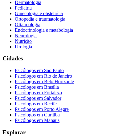
Dermatologia
Pediatria
Ginecologia e obstetrícia
Ortopedia e traumatologia
Oftalmologia
Endocrinologia e metabologia
Neurologia
Nutrição
Urologia
Cidades
Psicólogos em
São Paulo
Psicólogos em
Rio de Janeiro
Psicólogos em
Belo Horizonte
Psicólogos em
Brasília
Psicólogos em
Fortaleza
Psicólogos em
Salvador
Psicólogos em
Recife
Psicólogos em
Porto Alegre
Psicólogos em
Curitiba
Psicólogos em
Manaus
Explorar