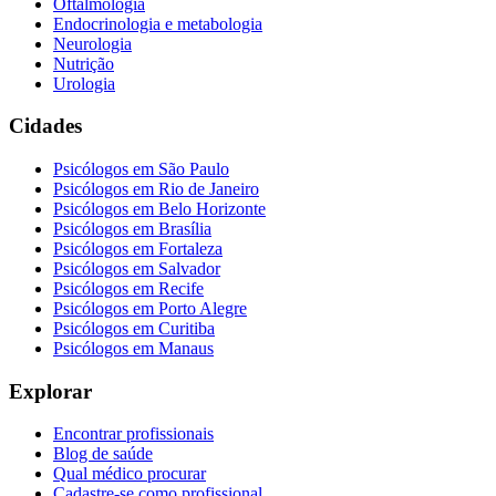
Oftalmologia
Endocrinologia e metabologia
Neurologia
Nutrição
Urologia
Cidades
Psicólogos em
São Paulo
Psicólogos em
Rio de Janeiro
Psicólogos em
Belo Horizonte
Psicólogos em
Brasília
Psicólogos em
Fortaleza
Psicólogos em
Salvador
Psicólogos em
Recife
Psicólogos em
Porto Alegre
Psicólogos em
Curitiba
Psicólogos em
Manaus
Explorar
Encontrar profissionais
Blog de saúde
Qual médico procurar
Cadastre-se como profissional