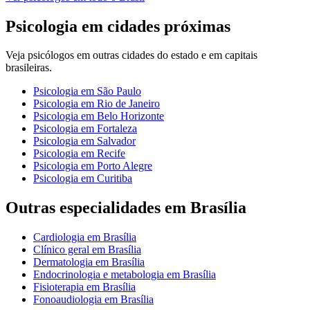
Psicologia
em cidades próximas
Veja
psicólogos
em outras cidades do estado e em capitais
brasileiras.
Psicologia
em
São Paulo
Psicologia
em
Rio de Janeiro
Psicologia
em
Belo Horizonte
Psicologia
em
Fortaleza
Psicologia
em
Salvador
Psicologia
em
Recife
Psicologia
em
Porto Alegre
Psicologia
em
Curitiba
Outras especialidades em
Brasília
Cardiologia
em
Brasília
Clínico geral
em
Brasília
Dermatologia
em
Brasília
Endocrinologia e metabologia
em
Brasília
Fisioterapia
em
Brasília
Fonoaudiologia
em
Brasília