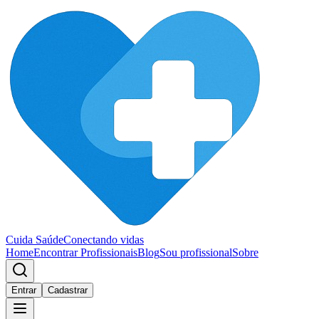
Cuida Saúde
Conectando vidas
Home
Encontrar Profissionais
Blog
Sou profissional
Sobre
Entrar
Cadastrar