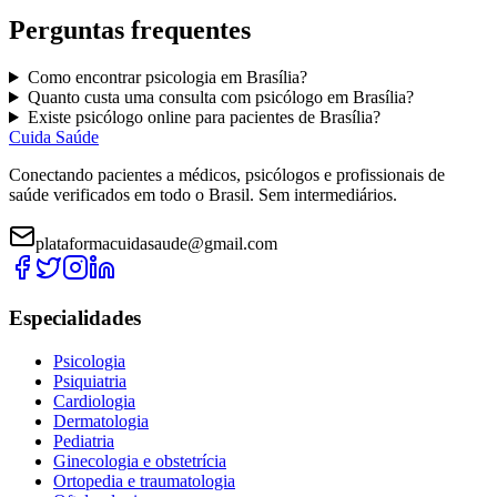
Perguntas frequentes
Como encontrar
psicologia
em
Brasília
?
Quanto custa uma consulta com
psicólogo
em
Brasília
?
Existe
psicólogo
online para pacientes de
Brasília
?
Cuida Saúde
Conectando pacientes a médicos, psicólogos e profissionais de
saúde verificados em todo o Brasil. Sem intermediários.
plataformacuidasaude@gmail.com
Especialidades
Psicologia
Psiquiatria
Cardiologia
Dermatologia
Pediatria
Ginecologia e obstetrícia
Ortopedia e traumatologia