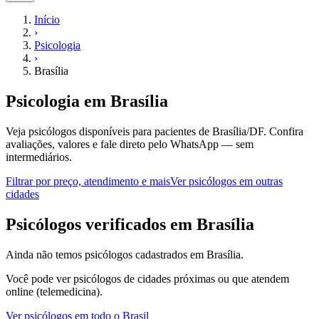
Início
›
Psicologia
›
Brasília
Psicologia
em
Brasília
Veja psicólogos disponíveis para pacientes de Brasília/DF.
Confira
avaliações, valores e fale direto pelo WhatsApp — sem
intermediários.
Filtrar por preço, atendimento e mais
Ver
psicólogos
em outras
cidades
P
sicólogos
verificados em
Brasília
Ainda não temos
psicólogos
cadastrados em
Brasília
.
Você pode ver
psicólogos
de cidades próximas ou que atendem
online (telemedicina).
Ver
psicólogos
em todo o Brasil