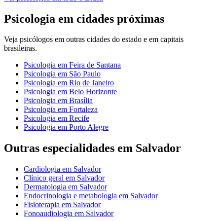
Psicologia
em cidades próximas
Veja
psicólogos
em outras cidades do estado e em capitais
brasileiras.
Psicologia
em
Feira de Santana
Psicologia
em
São Paulo
Psicologia
em
Rio de Janeiro
Psicologia
em
Belo Horizonte
Psicologia
em
Brasília
Psicologia
em
Fortaleza
Psicologia
em
Recife
Psicologia
em
Porto Alegre
Outras especialidades em
Salvador
Cardiologia
em
Salvador
Clínico geral
em
Salvador
Dermatologia
em
Salvador
Endocrinologia e metabologia
em
Salvador
Fisioterapia
em
Salvador
Fonoaudiologia
em
Salvador