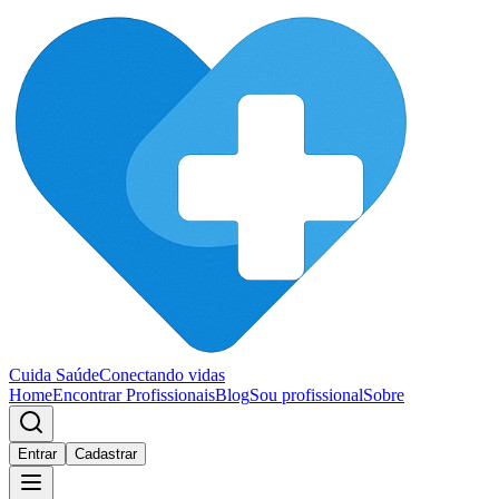
Cuida Saúde
Conectando vidas
Home
Encontrar Profissionais
Blog
Sou profissional
Sobre
Entrar
Cadastrar