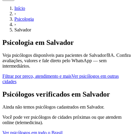
Início
›
Psicologia
›
Salvador
Psicologia
em
Salvador
Veja psicólogos disponíveis para pacientes de Salvador/BA.
Confira
avaliações, valores e fale direto pelo WhatsApp — sem
intermediários.
Filtrar por preço, atendimento e mais
Ver
psicólogos
em outras
cidades
P
sicólogos
verificados em
Salvador
Ainda não temos
psicólogos
cadastrados em
Salvador
.
Você pode ver
psicólogos
de cidades próximas ou que atendem
online (telemedicina).
Ver
psicólogos
em todo o Brasil