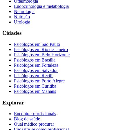
Oftalmologia
Endocrinologia e metabologia
Neurologia
Nutrição
Urologia
Cidades
Psicólogos em
São Paulo
Psicólogos em
Rio de Janeiro
Psicólogos em
Belo Horizonte
Psicólogos em
Brasília
Psicólogos em
Fortaleza
Psicólogos em
Salvador
Psicólogos em
Recife
Psicólogos em
Porto Alegre
Psicólogos em
Curitiba
Psicólogos em
Manaus
Explorar
Encontrar profissionais
Blog de saúde
Qual médico procurar
Cadastre-se como profissional