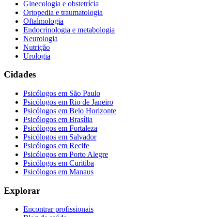
Ginecologia e obstetrícia
Ortopedia e traumatologia
Oftalmologia
Endocrinologia e metabologia
Neurologia
Nutrição
Urologia
Cidades
Psicólogos em
São Paulo
Psicólogos em
Rio de Janeiro
Psicólogos em
Belo Horizonte
Psicólogos em
Brasília
Psicólogos em
Fortaleza
Psicólogos em
Salvador
Psicólogos em
Recife
Psicólogos em
Porto Alegre
Psicólogos em
Curitiba
Psicólogos em
Manaus
Explorar
Encontrar profissionais