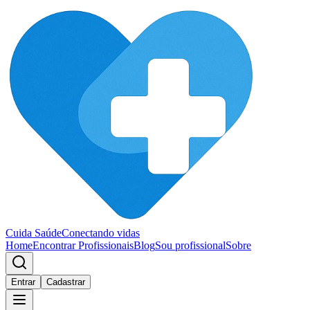
Cuida Saúde
Conectando vidas
Home
Encontrar Profissionais
Blog
Sou profissional
Sobre
Entrar
Cadastrar