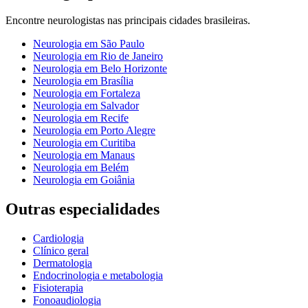
Encontre
neurologistas
nas principais cidades brasileiras.
Neurologia
em
São Paulo
Neurologia
em
Rio de Janeiro
Neurologia
em
Belo Horizonte
Neurologia
em
Brasília
Neurologia
em
Fortaleza
Neurologia
em
Salvador
Neurologia
em
Recife
Neurologia
em
Porto Alegre
Neurologia
em
Curitiba
Neurologia
em
Manaus
Neurologia
em
Belém
Neurologia
em
Goiânia
Outras especialidades
Cardiologia
Clínico geral
Dermatologia
Endocrinologia e metabologia
Fisioterapia
Fonoaudiologia