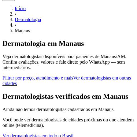
Início
›
Dermatologia
›
Manaus
Dermatologia
em
Manaus
Veja dermatologistas disponíveis para pacientes de Manaus/AM.
Confira avaliações, valores e fale direto pelo WhatsApp — sem
intermediários.
Filtrar por preço, atendimento e mais
Ver
dermatologistas
em outras
cidades
D
ermatologistas
verificados em
Manaus
Ainda não temos
dermatologistas
cadastrados em
Manaus
.
Você pode ver
dermatologistas
de cidades próximas ou que atendem
online (telemedicina).
Ver
dermatologistas
em todo o Brasil