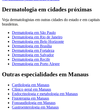
Dermatologia
em cidades próximas
Veja
dermatologistas
em outras cidades do estado e em capitais
brasileiras.
Dermatologia
em
São Paulo
Dermatologia
em
Rio de Janeiro
Dermatologia
em
Belo Horizonte
Dermatologia
em
Brasília
Dermatologia
em
Fortaleza
Dermatologia
em
Salvador
Dermatologia
em
Recife
Dermatologia
em
Porto Alegre
Outras especialidades em
Manaus
Cardiologia
em
Manaus
Clínico geral
em
Manaus
Endocrinologia e metabologia
em
Manaus
Fisioterapia
em
Manaus
Fonoaudiologia
em
Manaus
Gastroenterologia
em
Manaus