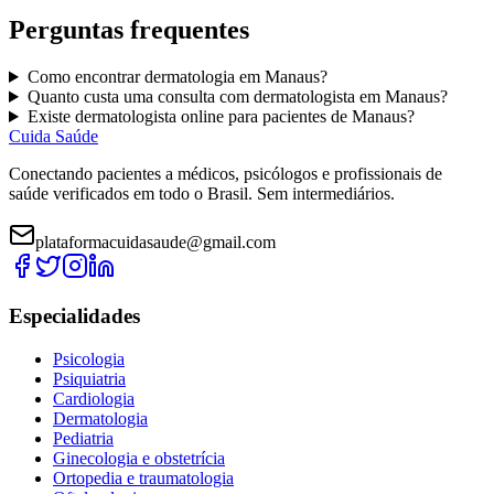
Perguntas frequentes
Como encontrar
dermatologia
em
Manaus
?
Quanto custa uma consulta com
dermatologista
em
Manaus
?
Existe
dermatologista
online para pacientes de
Manaus
?
Cuida Saúde
Conectando pacientes a médicos, psicólogos e profissionais de
saúde verificados em todo o Brasil. Sem intermediários.
plataformacuidasaude@gmail.com
Especialidades
Psicologia
Psiquiatria
Cardiologia
Dermatologia
Pediatria
Ginecologia e obstetrícia
Ortopedia e traumatologia