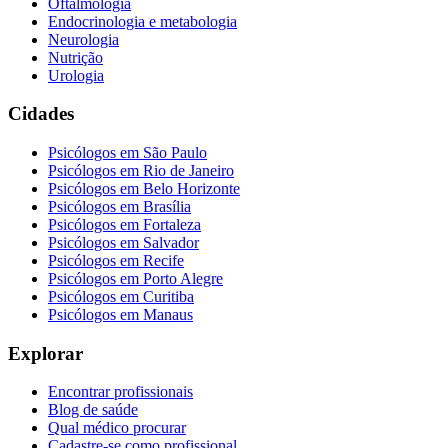
Oftalmologia
Endocrinologia e metabologia
Neurologia
Nutrição
Urologia
Cidades
Psicólogos em
São Paulo
Psicólogos em
Rio de Janeiro
Psicólogos em
Belo Horizonte
Psicólogos em
Brasília
Psicólogos em
Fortaleza
Psicólogos em
Salvador
Psicólogos em
Recife
Psicólogos em
Porto Alegre
Psicólogos em
Curitiba
Psicólogos em
Manaus
Explorar
Encontrar profissionais
Blog de saúde
Qual médico procurar
Cadastre-se como profissional