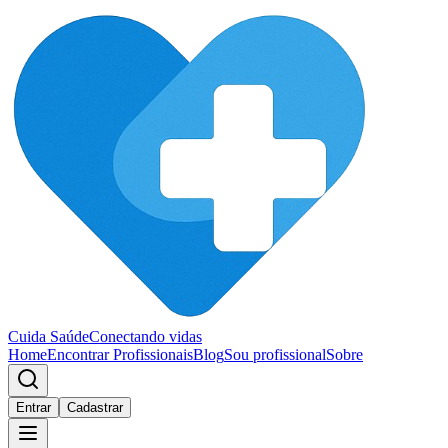
Cuida Saúde
Conectando vidas
Home
Encontrar Profissionais
Blog
Sou profissional
Sobre
Entrar
Cadastrar