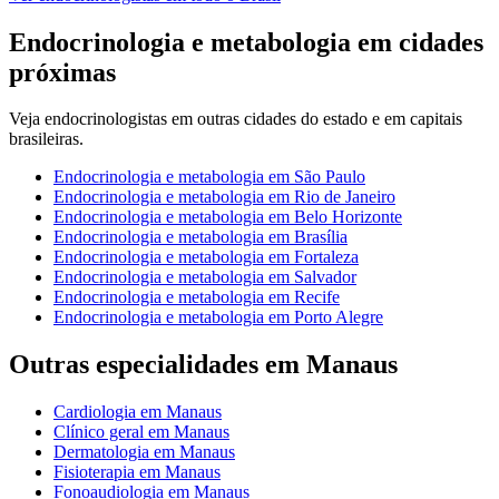
Endocrinologia e metabologia
em cidades
próximas
Veja
endocrinologistas
em outras cidades do estado e em capitais
brasileiras.
Endocrinologia e metabologia
em
São Paulo
Endocrinologia e metabologia
em
Rio de Janeiro
Endocrinologia e metabologia
em
Belo Horizonte
Endocrinologia e metabologia
em
Brasília
Endocrinologia e metabologia
em
Fortaleza
Endocrinologia e metabologia
em
Salvador
Endocrinologia e metabologia
em
Recife
Endocrinologia e metabologia
em
Porto Alegre
Outras especialidades em
Manaus
Cardiologia
em
Manaus
Clínico geral
em
Manaus
Dermatologia
em
Manaus
Fisioterapia
em
Manaus
Fonoaudiologia
em
Manaus