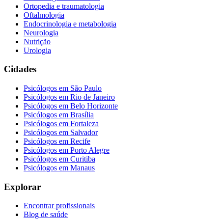
Ortopedia e traumatologia
Oftalmologia
Endocrinologia e metabologia
Neurologia
Nutrição
Urologia
Cidades
Psicólogos em
São Paulo
Psicólogos em
Rio de Janeiro
Psicólogos em
Belo Horizonte
Psicólogos em
Brasília
Psicólogos em
Fortaleza
Psicólogos em
Salvador
Psicólogos em
Recife
Psicólogos em
Porto Alegre
Psicólogos em
Curitiba
Psicólogos em
Manaus
Explorar
Encontrar profissionais
Blog de saúde