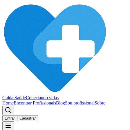
Cuida Saúde
Conectando vidas
Home
Encontrar Profissionais
Blog
Sou profissional
Sobre
Entrar
Cadastrar