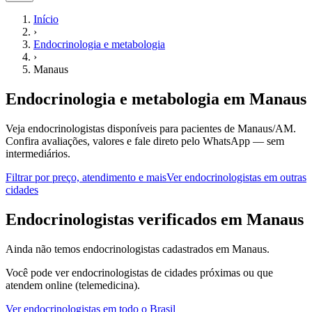
Início
›
Endocrinologia e metabologia
›
Manaus
Endocrinologia e metabologia
em
Manaus
Veja endocrinologistas disponíveis para pacientes de Manaus/AM.
Confira avaliações, valores e fale direto pelo WhatsApp — sem
intermediários.
Filtrar por preço, atendimento e mais
Ver
endocrinologistas
em outras
cidades
E
ndocrinologistas
verificados em
Manaus
Ainda não temos
endocrinologistas
cadastrados em
Manaus
.
Você pode ver
endocrinologistas
de cidades próximas ou que
atendem online (telemedicina).
Ver
endocrinologistas
em todo o Brasil