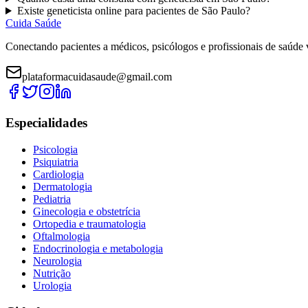
Existe
geneticista
online para pacientes de
São Paulo
?
Cuida Saúde
Conectando pacientes a médicos, psicólogos e profissionais de saúde 
plataformacuidasaude@gmail.com
Especialidades
Psicologia
Psiquiatria
Cardiologia
Dermatologia
Pediatria
Ginecologia e obstetrícia
Ortopedia e traumatologia
Oftalmologia
Endocrinologia e metabologia
Neurologia
Nutrição
Urologia