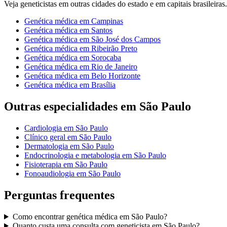
Veja
geneticistas
em outras cidades do estado e em capitais brasileiras.
Genética médica
em
Campinas
Genética médica
em
Santos
Genética médica
em
São José dos Campos
Genética médica
em
Ribeirão Preto
Genética médica
em
Sorocaba
Genética médica
em
Rio de Janeiro
Genética médica
em
Belo Horizonte
Genética médica
em
Brasília
Outras especialidades em
São Paulo
Cardiologia
em
São Paulo
Clínico geral
em
São Paulo
Dermatologia
em
São Paulo
Endocrinologia e metabologia
em
São Paulo
Fisioterapia
em
São Paulo
Fonoaudiologia
em
São Paulo
Perguntas frequentes
Como encontrar
genética médica
em
São Paulo
?
Quanto custa uma consulta com
geneticista
em
São Paulo
?