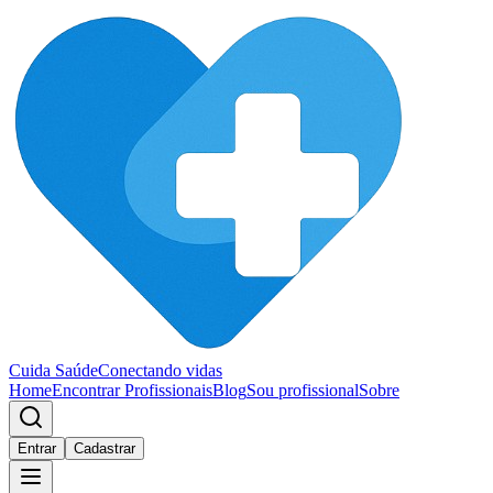
Cuida Saúde
Conectando vidas
Home
Encontrar Profissionais
Blog
Sou profissional
Sobre
Entrar
Cadastrar