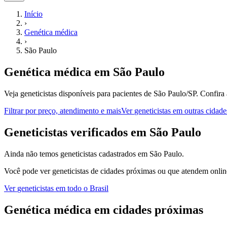
Início
›
Genética médica
›
São Paulo
Genética médica
em
São Paulo
Veja geneticistas disponíveis para pacientes de São Paulo/SP.
Confira 
Filtrar por preço, atendimento e mais
Ver
geneticistas
em outras cidade
G
eneticistas
verificados em
São Paulo
Ainda não temos
geneticistas
cadastrados em
São Paulo
.
Você pode ver
geneticistas
de cidades próximas ou que atendem online
Ver
geneticistas
em todo o Brasil
Genética médica
em cidades próximas