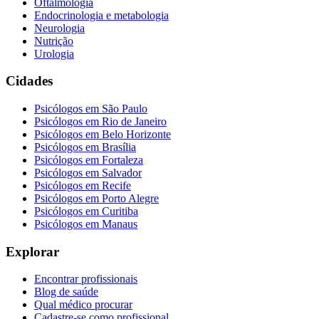
Oftalmologia
Endocrinologia e metabologia
Neurologia
Nutrição
Urologia
Cidades
Psicólogos em
São Paulo
Psicólogos em
Rio de Janeiro
Psicólogos em
Belo Horizonte
Psicólogos em
Brasília
Psicólogos em
Fortaleza
Psicólogos em
Salvador
Psicólogos em
Recife
Psicólogos em
Porto Alegre
Psicólogos em
Curitiba
Psicólogos em
Manaus
Explorar
Encontrar profissionais
Blog de saúde
Qual médico procurar
Cadastre-se como profissional