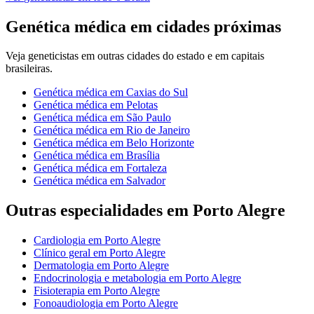
Genética médica
em cidades próximas
Veja
geneticistas
em outras cidades do estado e em capitais
brasileiras.
Genética médica
em
Caxias do Sul
Genética médica
em
Pelotas
Genética médica
em
São Paulo
Genética médica
em
Rio de Janeiro
Genética médica
em
Belo Horizonte
Genética médica
em
Brasília
Genética médica
em
Fortaleza
Genética médica
em
Salvador
Outras especialidades em
Porto Alegre
Cardiologia
em
Porto Alegre
Clínico geral
em
Porto Alegre
Dermatologia
em
Porto Alegre
Endocrinologia e metabologia
em
Porto Alegre
Fisioterapia
em
Porto Alegre
Fonoaudiologia
em
Porto Alegre