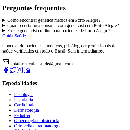
Perguntas frequentes
Como encontrar
genética médica
em
Porto Alegre
?
Quanto custa uma consulta com
geneticista
em
Porto Alegre
?
Existe
geneticista
online para pacientes de
Porto Alegre
?
Cuida Saúde
Conectando pacientes a médicos, psicólogos e profissionais de
saúde verificados em todo o Brasil. Sem intermediários.
plataformacuidasaude@gmail.com
Especialidades
Psicologia
Psiquiatria
Cardiologia
Dermatologia
Pediatria
Ginecologia e obstetrícia
Ortopedia e traumatologia