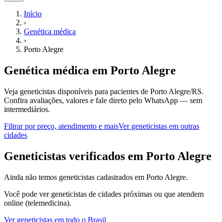
Início
›
Genética médica
›
Porto Alegre
Genética médica
em
Porto Alegre
Veja geneticistas disponíveis para pacientes de Porto Alegre/RS.
Confira avaliações, valores e fale direto pelo WhatsApp — sem
intermediários.
Filtrar por preço, atendimento e mais
Ver
geneticistas
em outras
cidades
G
eneticistas
verificados em
Porto Alegre
Ainda não temos
geneticistas
cadastrados em
Porto Alegre
.
Você pode ver
geneticistas
de cidades próximas ou que atendem
online (telemedicina).
Ver
geneticistas
em todo o Brasil