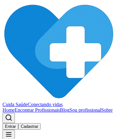
Cuida Saúde
Conectando vidas
Home
Encontrar Profissionais
Blog
Sou profissional
Sobre
Entrar
Cadastrar