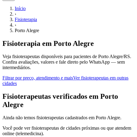
Início
›
Fisioterapia
›
Porto Alegre
Fisioterapia
em
Porto Alegre
Veja fisioterapeutas disponíveis para pacientes de Porto Alegre/RS.
Confira avaliações, valores e fale direto pelo WhatsApp — sem
intermediários.
Filtrar por preço, atendimento e mais
Ver
fisioterapeutas
em outras
cidades
F
isioterapeutas
verificados em
Porto
Alegre
Ainda não temos
fisioterapeutas
cadastrados em
Porto Alegre
.
Você pode ver
fisioterapeutas
de cidades próximas ou que atendem
online (telemedicina).