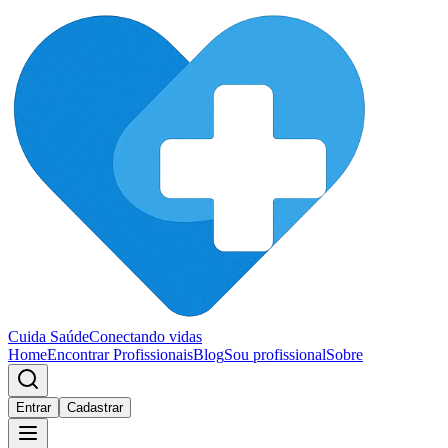
Cuida Saúde
Conectando vidas
Home
Encontrar Profissionais
Blog
Sou profissional
Sobre
Entrar
Cadastrar