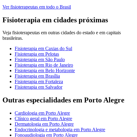
Ver
fisioterapeutas
em todo o Brasil
Fisioterapia
em cidades próximas
Veja
fisioterapeutas
em outras cidades do estado e em capitais
brasileiras.
Fisioterapia
em
Caxias do Sul
Fisioterapia
em
Pelotas
Fisioterapia
em
São Paulo
Fisioterapia
em
Rio de Janeiro
Fisioterapia
em
Belo Horizonte
Fisioterapia
em
Brasília
Fisioterapia
em
Fortaleza
Fisioterapia
em
Salvador
Outras especialidades em
Porto Alegre
Cardiologia
em
Porto Alegre
Clínico geral
em
Porto Alegre
Dermatologia
em
Porto Alegre
Endocrinologia e metabologia
em
Porto Alegre
Fonoaudiologia
em
Porto Alegre