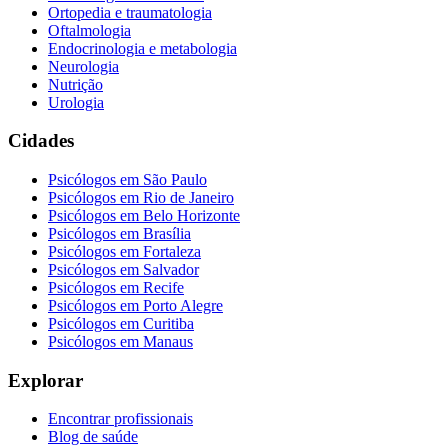
Ortopedia e traumatologia
Oftalmologia
Endocrinologia e metabologia
Neurologia
Nutrição
Urologia
Cidades
Psicólogos em
São Paulo
Psicólogos em
Rio de Janeiro
Psicólogos em
Belo Horizonte
Psicólogos em
Brasília
Psicólogos em
Fortaleza
Psicólogos em
Salvador
Psicólogos em
Recife
Psicólogos em
Porto Alegre
Psicólogos em
Curitiba
Psicólogos em
Manaus
Explorar
Encontrar profissionais
Blog de saúde