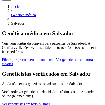
Início
›
Genética médica
›
Salvador
Genética médica
em
Salvador
Veja geneticistas disponíveis para pacientes de Salvador/BA.
Confira avaliações, valores e fale direto pelo WhatsApp — sem
intermediários.
Filtrar por preço, atendimento e mais
Ver
geneticistas
em outras
cidades
G
eneticistas
verificados em
Salvador
Ainda não temos
geneticistas
cadastrados em
Salvador
.
Você pode ver
geneticistas
de cidades próximas ou que atendem
online (telemedicina).
Ver
geneticistas
em todo o Brasil