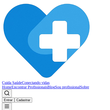
Cuida Saúde
Conectando vidas
Home
Encontrar Profissionais
Blog
Sou profissional
Sobre
Entrar
Cadastrar