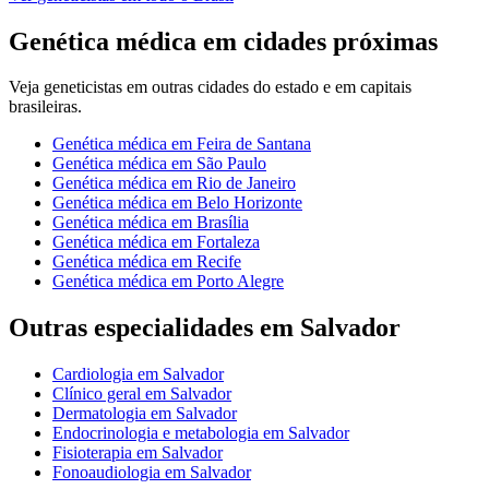
Genética médica
em cidades próximas
Veja
geneticistas
em outras cidades do estado e em capitais
brasileiras.
Genética médica
em
Feira de Santana
Genética médica
em
São Paulo
Genética médica
em
Rio de Janeiro
Genética médica
em
Belo Horizonte
Genética médica
em
Brasília
Genética médica
em
Fortaleza
Genética médica
em
Recife
Genética médica
em
Porto Alegre
Outras especialidades em
Salvador
Cardiologia
em
Salvador
Clínico geral
em
Salvador
Dermatologia
em
Salvador
Endocrinologia e metabologia
em
Salvador
Fisioterapia
em
Salvador
Fonoaudiologia
em
Salvador