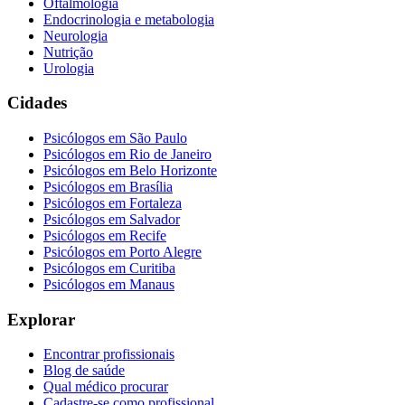
Oftalmologia
Endocrinologia e metabologia
Neurologia
Nutrição
Urologia
Cidades
Psicólogos em
São Paulo
Psicólogos em
Rio de Janeiro
Psicólogos em
Belo Horizonte
Psicólogos em
Brasília
Psicólogos em
Fortaleza
Psicólogos em
Salvador
Psicólogos em
Recife
Psicólogos em
Porto Alegre
Psicólogos em
Curitiba
Psicólogos em
Manaus
Explorar
Encontrar profissionais
Blog de saúde
Qual médico procurar
Cadastre-se como profissional