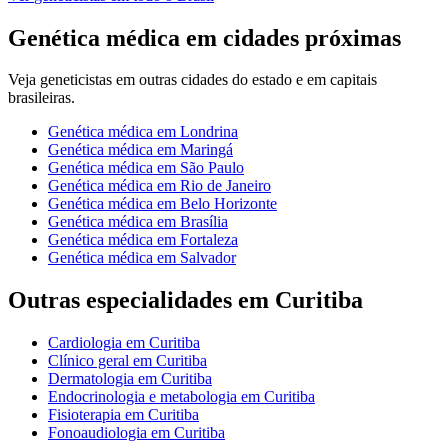
Genética médica
em cidades próximas
Veja
geneticistas
em outras cidades do estado e em capitais
brasileiras.
Genética médica
em
Londrina
Genética médica
em
Maringá
Genética médica
em
São Paulo
Genética médica
em
Rio de Janeiro
Genética médica
em
Belo Horizonte
Genética médica
em
Brasília
Genética médica
em
Fortaleza
Genética médica
em
Salvador
Outras especialidades em
Curitiba
Cardiologia
em
Curitiba
Clínico geral
em
Curitiba
Dermatologia
em
Curitiba
Endocrinologia e metabologia
em
Curitiba
Fisioterapia
em
Curitiba
Fonoaudiologia
em
Curitiba