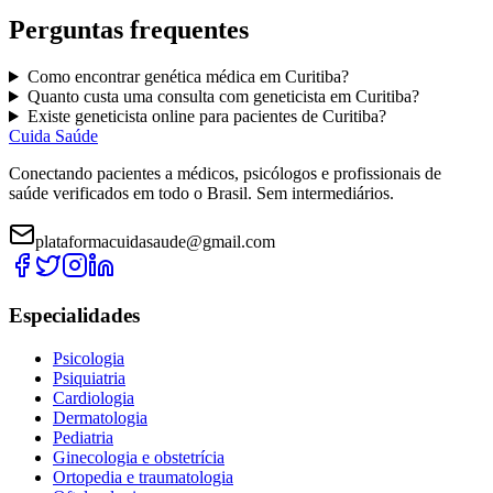
Perguntas frequentes
Como encontrar
genética médica
em
Curitiba
?
Quanto custa uma consulta com
geneticista
em
Curitiba
?
Existe
geneticista
online para pacientes de
Curitiba
?
Cuida Saúde
Conectando pacientes a médicos, psicólogos e profissionais de
saúde verificados em todo o Brasil. Sem intermediários.
plataformacuidasaude@gmail.com
Especialidades
Psicologia
Psiquiatria
Cardiologia
Dermatologia
Pediatria
Ginecologia e obstetrícia
Ortopedia e traumatologia