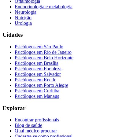
Oftalmologia
Endocrinologia e metabologia
Neurologia
Nutrição
Urologia
Cidades
Psicólogos em
São Paulo
Psicólogos em
Rio de Janeiro
Psicólogos em
Belo Horizonte
Psicólogos em
Brasília
Psicólogos em
Fortaleza
Psicólogos em
Salvador
Psicólogos em
Recife
Psicólogos em
Porto Alegre
Psicólogos em
Curitiba
Psicólogos em
Manaus
Explorar
Encontrar profissionais
Blog de saúde
Qual médico procurar
Cadastre-se como profissional