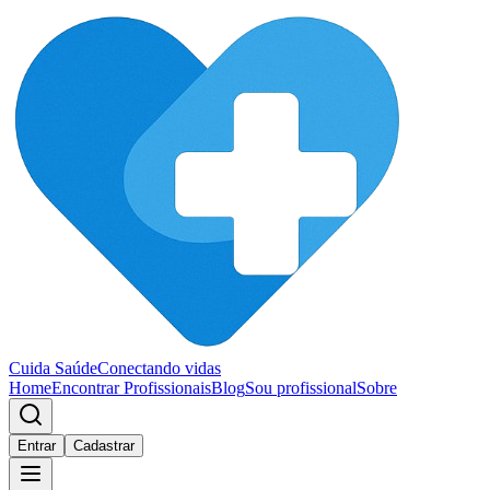
Cuida Saúde
Conectando vidas
Home
Encontrar Profissionais
Blog
Sou profissional
Sobre
Entrar
Cadastrar