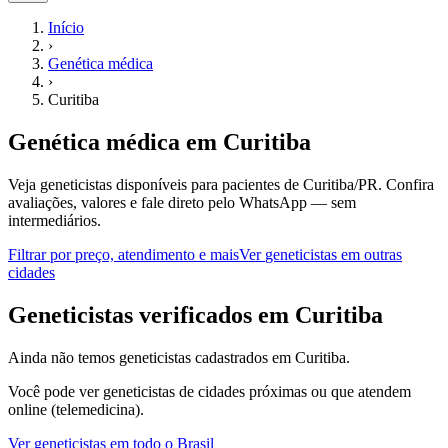
Início
›
Genética médica
›
Curitiba
Genética médica
em
Curitiba
Veja geneticistas disponíveis para pacientes de Curitiba/PR.
Confira
avaliações, valores e fale direto pelo WhatsApp — sem
intermediários.
Filtrar por preço, atendimento e mais
Ver
geneticistas
em outras
cidades
G
eneticistas
verificados em
Curitiba
Ainda não temos
geneticistas
cadastrados em
Curitiba
.
Você pode ver
geneticistas
de cidades próximas ou que atendem
online (telemedicina).
Ver
geneticistas
em todo o Brasil