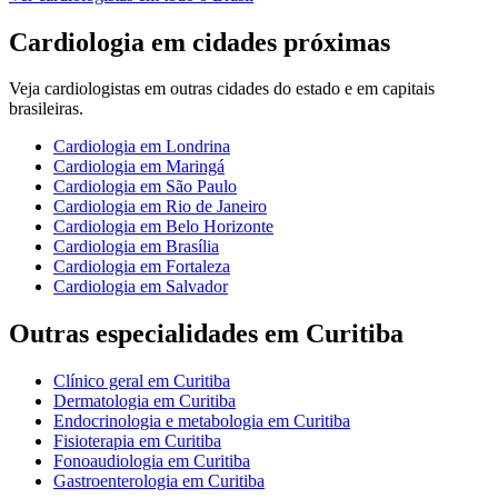
Cardiologia
em cidades próximas
Veja
cardiologistas
em outras cidades do estado e em capitais
brasileiras.
Cardiologia
em
Londrina
Cardiologia
em
Maringá
Cardiologia
em
São Paulo
Cardiologia
em
Rio de Janeiro
Cardiologia
em
Belo Horizonte
Cardiologia
em
Brasília
Cardiologia
em
Fortaleza
Cardiologia
em
Salvador
Outras especialidades em
Curitiba
Clínico geral
em
Curitiba
Dermatologia
em
Curitiba
Endocrinologia e metabologia
em
Curitiba
Fisioterapia
em
Curitiba
Fonoaudiologia
em
Curitiba
Gastroenterologia
em
Curitiba