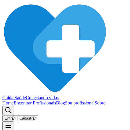
Cuida Saúde
Conectando vidas
Home
Encontrar Profissionais
Blog
Sou profissional
Sobre
Entrar
Cadastrar