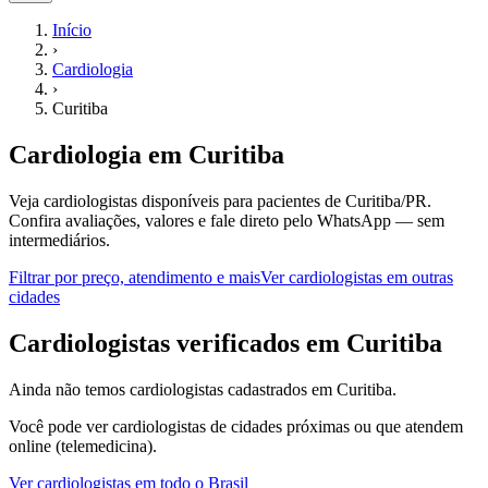
Início
›
Cardiologia
›
Curitiba
Cardiologia
em
Curitiba
Veja cardiologistas disponíveis para pacientes de Curitiba/PR.
Confira avaliações, valores e fale direto pelo WhatsApp — sem
intermediários.
Filtrar por preço, atendimento e mais
Ver
cardiologistas
em outras
cidades
C
ardiologistas
verificados em
Curitiba
Ainda não temos
cardiologistas
cadastrados em
Curitiba
.
Você pode ver
cardiologistas
de cidades próximas ou que atendem
online (telemedicina).
Ver
cardiologistas
em todo o Brasil