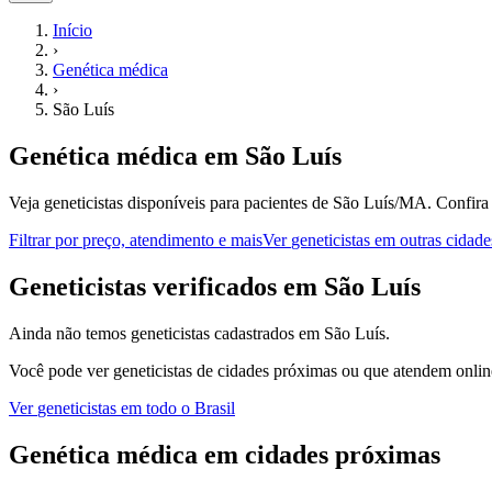
Início
›
Genética médica
›
São Luís
Genética médica
em
São Luís
Veja geneticistas disponíveis para pacientes de São Luís/MA.
Confira
Filtrar por preço, atendimento e mais
Ver
geneticistas
em outras cidade
G
eneticistas
verificados em
São Luís
Ainda não temos
geneticistas
cadastrados em
São Luís
.
Você pode ver
geneticistas
de cidades próximas ou que atendem online
Ver
geneticistas
em todo o Brasil
Genética médica
em cidades próximas