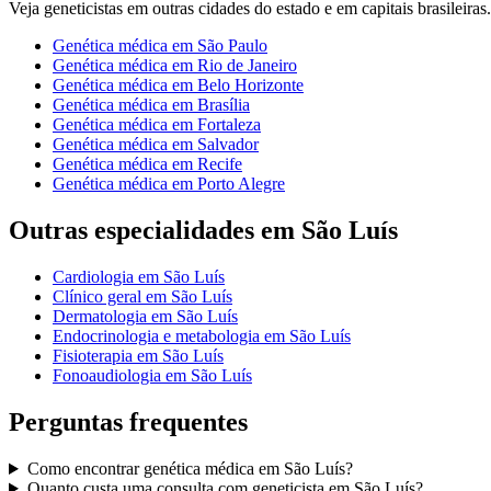
Veja
geneticistas
em outras cidades do estado e em capitais brasileiras.
Genética médica
em
São Paulo
Genética médica
em
Rio de Janeiro
Genética médica
em
Belo Horizonte
Genética médica
em
Brasília
Genética médica
em
Fortaleza
Genética médica
em
Salvador
Genética médica
em
Recife
Genética médica
em
Porto Alegre
Outras especialidades em
São Luís
Cardiologia
em
São Luís
Clínico geral
em
São Luís
Dermatologia
em
São Luís
Endocrinologia e metabologia
em
São Luís
Fisioterapia
em
São Luís
Fonoaudiologia
em
São Luís
Perguntas frequentes
Como encontrar
genética médica
em
São Luís
?
Quanto custa uma consulta com
geneticista
em
São Luís
?