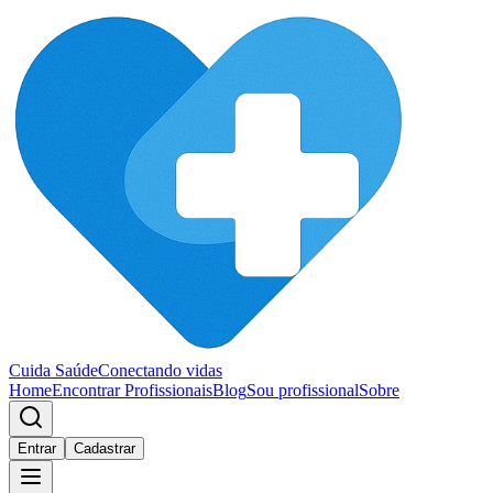
Cuida Saúde
Conectando vidas
Home
Encontrar Profissionais
Blog
Sou profissional
Sobre
Entrar
Cadastrar