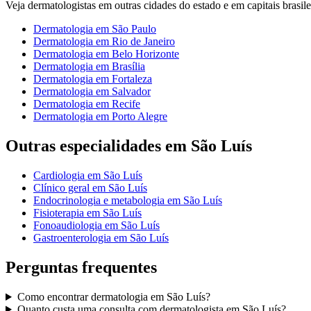
Veja
dermatologistas
em outras cidades do estado e em capitais brasile
Dermatologia
em
São Paulo
Dermatologia
em
Rio de Janeiro
Dermatologia
em
Belo Horizonte
Dermatologia
em
Brasília
Dermatologia
em
Fortaleza
Dermatologia
em
Salvador
Dermatologia
em
Recife
Dermatologia
em
Porto Alegre
Outras especialidades em
São Luís
Cardiologia
em
São Luís
Clínico geral
em
São Luís
Endocrinologia e metabologia
em
São Luís
Fisioterapia
em
São Luís
Fonoaudiologia
em
São Luís
Gastroenterologia
em
São Luís
Perguntas frequentes
Como encontrar
dermatologia
em
São Luís
?
Quanto custa uma consulta com
dermatologista
em
São Luís
?