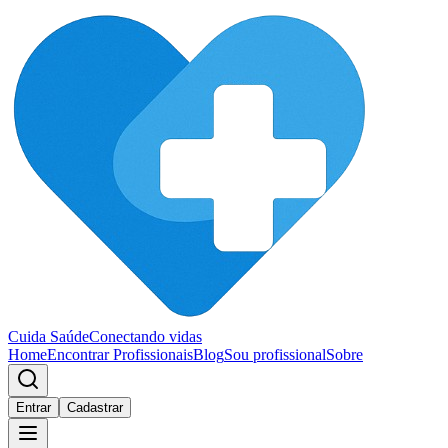
Cuida Saúde
Conectando vidas
Home
Encontrar Profissionais
Blog
Sou profissional
Sobre
Entrar
Cadastrar