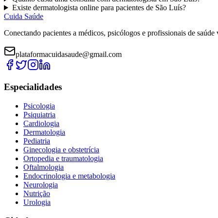
Existe
dermatologista
online para pacientes de
São Luís
?
Cuida Saúde
Conectando pacientes a médicos, psicólogos e profissionais de saúde 
plataformacuidasaude@gmail.com
Especialidades
Psicologia
Psiquiatria
Cardiologia
Dermatologia
Pediatria
Ginecologia e obstetrícia
Ortopedia e traumatologia
Oftalmologia
Endocrinologia e metabologia
Neurologia
Nutrição
Urologia