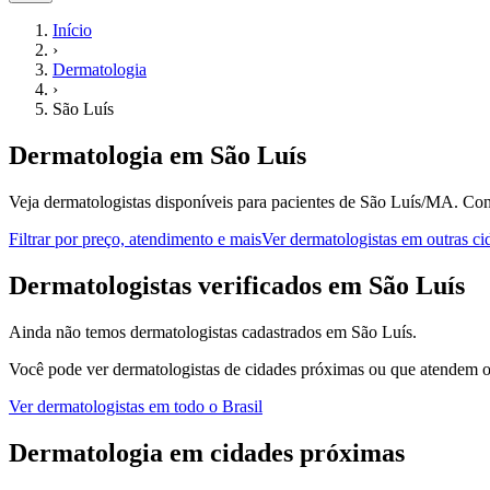
Início
›
Dermatologia
›
São Luís
Dermatologia
em
São Luís
Veja dermatologistas disponíveis para pacientes de São Luís/MA.
Con
Filtrar por preço, atendimento e mais
Ver
dermatologistas
em outras ci
D
ermatologistas
verificados em
São Luís
Ainda não temos
dermatologistas
cadastrados em
São Luís
.
Você pode ver
dermatologistas
de cidades próximas ou que atendem on
Ver
dermatologistas
em todo o Brasil
Dermatologia
em cidades próximas