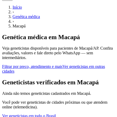
Início
›
Genética médica
›
Macapá
Genética médica
em
Macapá
Veja geneticistas disponíveis para pacientes de Macapá/AP.
Confira
avaliações, valores e fale direto pelo WhatsApp — sem
intermediários.
Filtrar por preço, atendimento e mais
Ver
geneticistas
em outras
cidades
G
eneticistas
verificados em
Macapá
Ainda não temos
geneticistas
cadastrados em
Macapá
.
Você pode ver
geneticistas
de cidades próximas ou que atendem
online (telemedicina).
Ver
geneticistas
em todo o Brasil