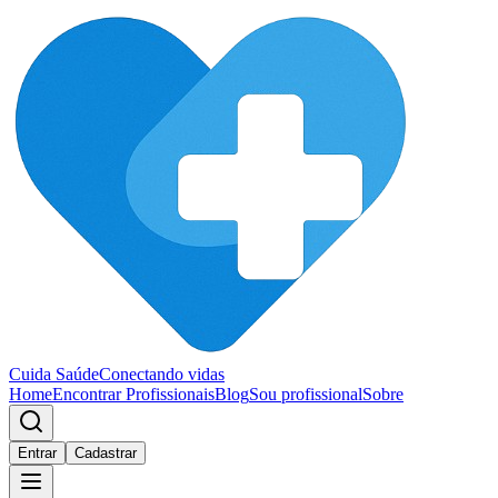
Cuida Saúde
Conectando vidas
Home
Encontrar Profissionais
Blog
Sou profissional
Sobre
Entrar
Cadastrar