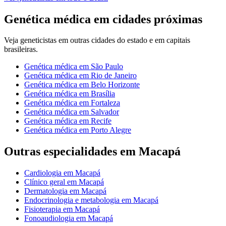
Genética médica
em cidades próximas
Veja
geneticistas
em outras cidades do estado e em capitais
brasileiras.
Genética médica
em
São Paulo
Genética médica
em
Rio de Janeiro
Genética médica
em
Belo Horizonte
Genética médica
em
Brasília
Genética médica
em
Fortaleza
Genética médica
em
Salvador
Genética médica
em
Recife
Genética médica
em
Porto Alegre
Outras especialidades em
Macapá
Cardiologia
em
Macapá
Clínico geral
em
Macapá
Dermatologia
em
Macapá
Endocrinologia e metabologia
em
Macapá
Fisioterapia
em
Macapá
Fonoaudiologia
em
Macapá