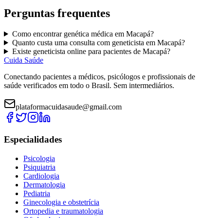
Perguntas frequentes
Como encontrar
genética médica
em
Macapá
?
Quanto custa uma consulta com
geneticista
em
Macapá
?
Existe
geneticista
online para pacientes de
Macapá
?
Cuida Saúde
Conectando pacientes a médicos, psicólogos e profissionais de
saúde verificados em todo o Brasil. Sem intermediários.
plataformacuidasaude@gmail.com
Especialidades
Psicologia
Psiquiatria
Cardiologia
Dermatologia
Pediatria
Ginecologia e obstetrícia
Ortopedia e traumatologia