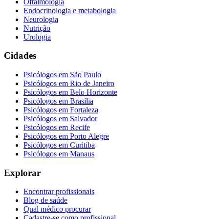
Oftalmologia
Endocrinologia e metabologia
Neurologia
Nutrição
Urologia
Cidades
Psicólogos em
São Paulo
Psicólogos em
Rio de Janeiro
Psicólogos em
Belo Horizonte
Psicólogos em
Brasília
Psicólogos em
Fortaleza
Psicólogos em
Salvador
Psicólogos em
Recife
Psicólogos em
Porto Alegre
Psicólogos em
Curitiba
Psicólogos em
Manaus
Explorar
Encontrar profissionais
Blog de saúde
Qual médico procurar
Cadastre-se como profissional