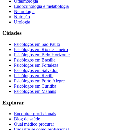
Oftalmologia
Endocrinologia e metabologia
Neurologia
Nutrição
Urologia
Cidades
Psicólogos em
São Paulo
Psicólogos em
Rio de Janeiro
Psicólogos em
Belo Horizonte
Psicólogos em
Brasília
Psicólogos em
Fortaleza
Psicólogos em
Salvador
Psicólogos em
Recife
Psicólogos em
Porto Alegre
Psicólogos em
Curitiba
Psicólogos em
Manaus
Explorar
Encontrar profissionais
Blog de saúde
Qual médico procurar
Cadastre-se como profissional