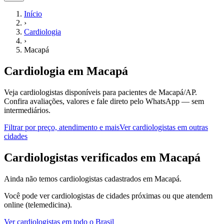
Início
›
Cardiologia
›
Macapá
Cardiologia
em
Macapá
Veja cardiologistas disponíveis para pacientes de Macapá/AP.
Confira avaliações, valores e fale direto pelo WhatsApp — sem
intermediários.
Filtrar por preço, atendimento e mais
Ver
cardiologistas
em outras
cidades
C
ardiologistas
verificados em
Macapá
Ainda não temos
cardiologistas
cadastrados em
Macapá
.
Você pode ver
cardiologistas
de cidades próximas ou que atendem
online (telemedicina).
Ver
cardiologistas
em todo o Brasil