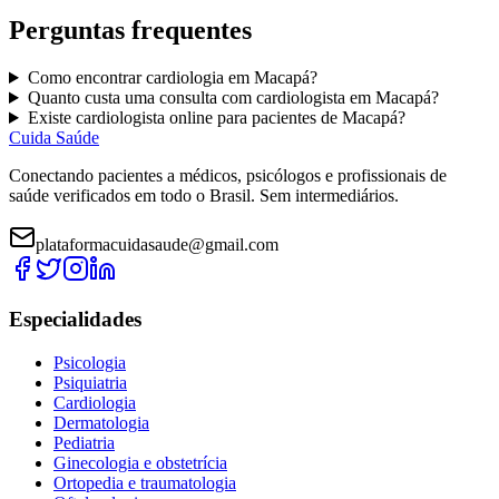
Perguntas frequentes
Como encontrar
cardiologia
em
Macapá
?
Quanto custa uma consulta com
cardiologista
em
Macapá
?
Existe
cardiologista
online para pacientes de
Macapá
?
Cuida Saúde
Conectando pacientes a médicos, psicólogos e profissionais de
saúde verificados em todo o Brasil. Sem intermediários.
plataformacuidasaude@gmail.com
Especialidades
Psicologia
Psiquiatria
Cardiologia
Dermatologia
Pediatria
Ginecologia e obstetrícia
Ortopedia e traumatologia