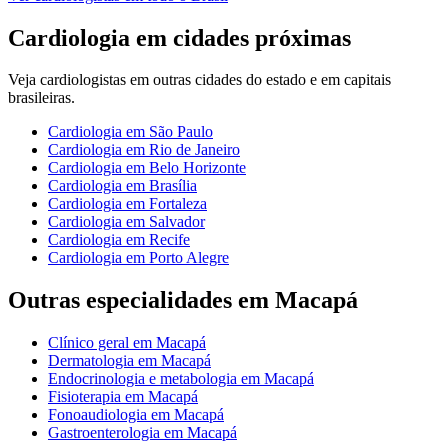
Cardiologia
em cidades próximas
Veja
cardiologistas
em outras cidades do estado e em capitais
brasileiras.
Cardiologia
em
São Paulo
Cardiologia
em
Rio de Janeiro
Cardiologia
em
Belo Horizonte
Cardiologia
em
Brasília
Cardiologia
em
Fortaleza
Cardiologia
em
Salvador
Cardiologia
em
Recife
Cardiologia
em
Porto Alegre
Outras especialidades em
Macapá
Clínico geral
em
Macapá
Dermatologia
em
Macapá
Endocrinologia e metabologia
em
Macapá
Fisioterapia
em
Macapá
Fonoaudiologia
em
Macapá
Gastroenterologia
em
Macapá