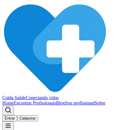
Cuida Saúde
Conectando vidas
Home
Encontrar Profissionais
Blog
Sou profissional
Sobre
Entrar
Cadastrar