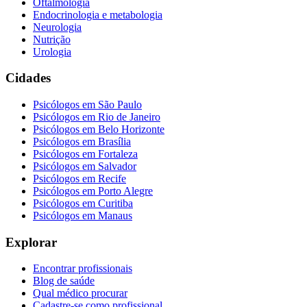
Oftalmologia
Endocrinologia e metabologia
Neurologia
Nutrição
Urologia
Cidades
Psicólogos em
São Paulo
Psicólogos em
Rio de Janeiro
Psicólogos em
Belo Horizonte
Psicólogos em
Brasília
Psicólogos em
Fortaleza
Psicólogos em
Salvador
Psicólogos em
Recife
Psicólogos em
Porto Alegre
Psicólogos em
Curitiba
Psicólogos em
Manaus
Explorar
Encontrar profissionais
Blog de saúde
Qual médico procurar
Cadastre-se como profissional