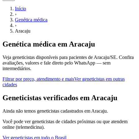
Início
›
Genética médica
›
Aracaju
Genética médica
em
Aracaju
Veja geneticistas disponíveis para pacientes de Aracaju/SE.
Confira
avaliações, valores e fale direto pelo WhatsApp — sem
intermediários.
Filtrar por preço, atendimento e mais
Ver
geneticistas
em outras
cidades
G
eneticistas
verificados em
Aracaju
Ainda não temos
geneticistas
cadastrados em
Aracaju
.
Você pode ver
geneticistas
de cidades próximas ou que atendem
online (telemedicina).
Ver
geneticistas
em todo o Brasil