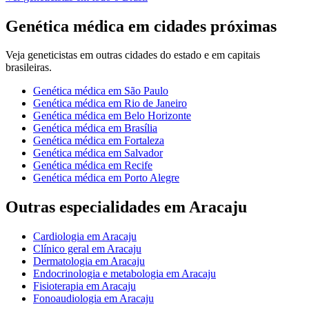
Genética médica
em cidades próximas
Veja
geneticistas
em outras cidades do estado e em capitais
brasileiras.
Genética médica
em
São Paulo
Genética médica
em
Rio de Janeiro
Genética médica
em
Belo Horizonte
Genética médica
em
Brasília
Genética médica
em
Fortaleza
Genética médica
em
Salvador
Genética médica
em
Recife
Genética médica
em
Porto Alegre
Outras especialidades em
Aracaju
Cardiologia
em
Aracaju
Clínico geral
em
Aracaju
Dermatologia
em
Aracaju
Endocrinologia e metabologia
em
Aracaju
Fisioterapia
em
Aracaju
Fonoaudiologia
em
Aracaju