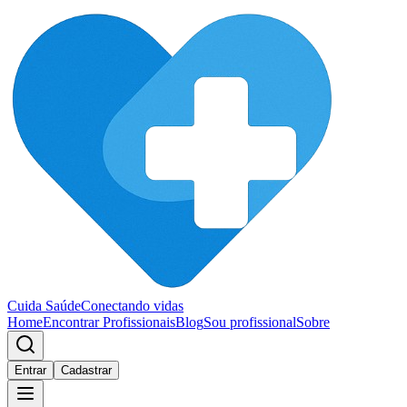
Cuida Saúde
Conectando vidas
Home
Encontrar Profissionais
Blog
Sou profissional
Sobre
Entrar
Cadastrar