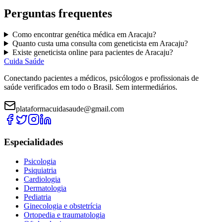
Perguntas frequentes
Como encontrar
genética médica
em
Aracaju
?
Quanto custa uma consulta com
geneticista
em
Aracaju
?
Existe
geneticista
online para pacientes de
Aracaju
?
Cuida Saúde
Conectando pacientes a médicos, psicólogos e profissionais de
saúde verificados em todo o Brasil. Sem intermediários.
plataformacuidasaude@gmail.com
Especialidades
Psicologia
Psiquiatria
Cardiologia
Dermatologia
Pediatria
Ginecologia e obstetrícia
Ortopedia e traumatologia