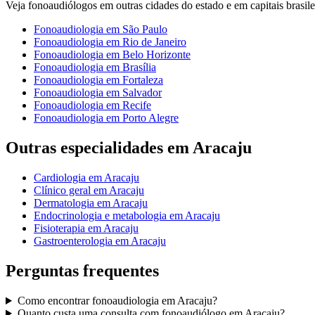
Veja
fonoaudiólogos
em outras cidades do estado e em capitais brasile
Fonoaudiologia
em
São Paulo
Fonoaudiologia
em
Rio de Janeiro
Fonoaudiologia
em
Belo Horizonte
Fonoaudiologia
em
Brasília
Fonoaudiologia
em
Fortaleza
Fonoaudiologia
em
Salvador
Fonoaudiologia
em
Recife
Fonoaudiologia
em
Porto Alegre
Outras especialidades em
Aracaju
Cardiologia
em
Aracaju
Clínico geral
em
Aracaju
Dermatologia
em
Aracaju
Endocrinologia e metabologia
em
Aracaju
Fisioterapia
em
Aracaju
Gastroenterologia
em
Aracaju
Perguntas frequentes
Como encontrar
fonoaudiologia
em
Aracaju
?
Quanto custa uma consulta com
fonoaudiólogo
em
Aracaju
?