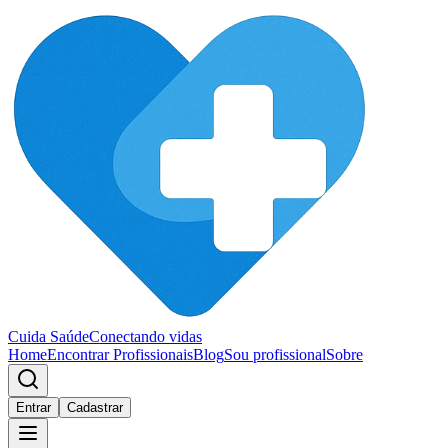
Cuida Saúde
Conectando vidas
Home
Encontrar Profissionais
Blog
Sou profissional
Sobre
Entrar
Cadastrar