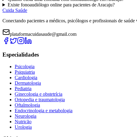
Existe
fonoaudiólogo
online para pacientes de
Aracaju
?
Cuida Saúde
Conectando pacientes a médicos, psicólogos e profissionais de saúde 
plataformacuidasaude@gmail.com
Especialidades
Psicologia
Psiquiatria
Cardiologia
Dermatologia
Pediatria
Ginecologia e obstetrícia
Ortopedia e traumatologia
Oftalmologia
Endocrinologia e metabologia
Neurologia
Nutrição
Urologia