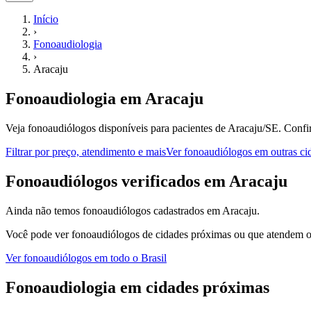
Início
›
Fonoaudiologia
›
Aracaju
Fonoaudiologia
em
Aracaju
Veja fonoaudiólogos disponíveis para pacientes de Aracaju/SE.
Confir
Filtrar por preço, atendimento e mais
Ver
fonoaudiólogos
em outras ci
F
onoaudiólogos
verificados em
Aracaju
Ainda não temos
fonoaudiólogos
cadastrados em
Aracaju
.
Você pode ver
fonoaudiólogos
de cidades próximas ou que atendem on
Ver
fonoaudiólogos
em todo o Brasil
Fonoaudiologia
em cidades próximas