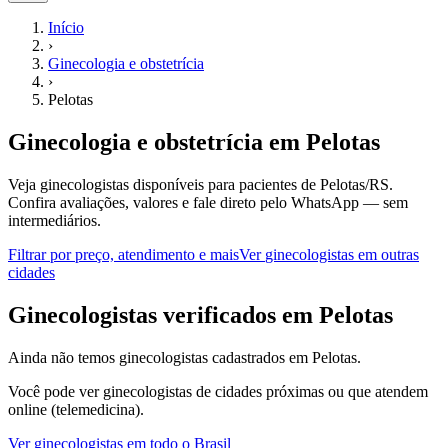
Início
›
Ginecologia e obstetrícia
›
Pelotas
Ginecologia e obstetrícia
em
Pelotas
Veja ginecologistas disponíveis para pacientes de Pelotas/RS.
Confira avaliações, valores e fale direto pelo WhatsApp — sem
intermediários.
Filtrar por preço, atendimento e mais
Ver
ginecologistas
em outras
cidades
G
inecologistas
verificados em
Pelotas
Ainda não temos
ginecologistas
cadastrados em
Pelotas
.
Você pode ver
ginecologistas
de cidades próximas ou que atendem
online (telemedicina).
Ver
ginecologistas
em todo o Brasil