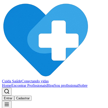
Cuida Saúde
Conectando vidas
Home
Encontrar Profissionais
Blog
Sou profissional
Sobre
Entrar
Cadastrar