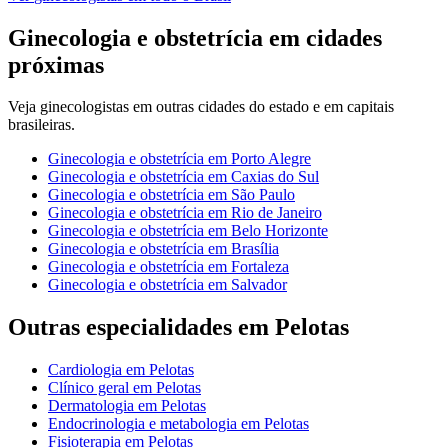
Ginecologia e obstetrícia
em cidades
próximas
Veja
ginecologistas
em outras cidades do estado e em capitais
brasileiras.
Ginecologia e obstetrícia
em
Porto Alegre
Ginecologia e obstetrícia
em
Caxias do Sul
Ginecologia e obstetrícia
em
São Paulo
Ginecologia e obstetrícia
em
Rio de Janeiro
Ginecologia e obstetrícia
em
Belo Horizonte
Ginecologia e obstetrícia
em
Brasília
Ginecologia e obstetrícia
em
Fortaleza
Ginecologia e obstetrícia
em
Salvador
Outras especialidades em
Pelotas
Cardiologia
em
Pelotas
Clínico geral
em
Pelotas
Dermatologia
em
Pelotas
Endocrinologia e metabologia
em
Pelotas
Fisioterapia
em
Pelotas