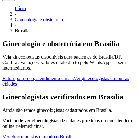
Início
›
Ginecologia e obstetrícia
›
Brasília
Ginecologia e obstetrícia
em
Brasília
Veja ginecologistas disponíveis para pacientes de Brasília/DF.
Confira avaliações, valores e fale direto pelo WhatsApp — sem
intermediários.
Filtrar por preço, atendimento e mais
Ver
ginecologistas
em outras
cidades
G
inecologistas
verificados em
Brasília
Ainda não temos
ginecologistas
cadastrados em
Brasília
.
Você pode ver
ginecologistas
de cidades próximas ou que atendem
online (telemedicina).
Ver
ginecologistas
em todo o Brasil