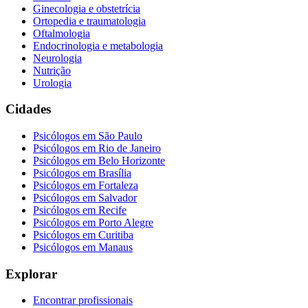
Ginecologia e obstetrícia
Ortopedia e traumatologia
Oftalmologia
Endocrinologia e metabologia
Neurologia
Nutrição
Urologia
Cidades
Psicólogos em
São Paulo
Psicólogos em
Rio de Janeiro
Psicólogos em
Belo Horizonte
Psicólogos em
Brasília
Psicólogos em
Fortaleza
Psicólogos em
Salvador
Psicólogos em
Recife
Psicólogos em
Porto Alegre
Psicólogos em
Curitiba
Psicólogos em
Manaus
Explorar
Encontrar profissionais