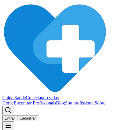
Cuida Saúde
Conectando vidas
Home
Encontrar Profissionais
Blog
Sou profissional
Sobre
Entrar
Cadastrar