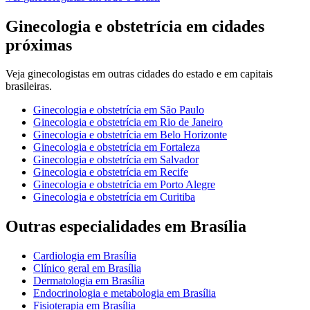
Ginecologia e obstetrícia
em cidades
próximas
Veja
ginecologistas
em outras cidades do estado e em capitais
brasileiras.
Ginecologia e obstetrícia
em
São Paulo
Ginecologia e obstetrícia
em
Rio de Janeiro
Ginecologia e obstetrícia
em
Belo Horizonte
Ginecologia e obstetrícia
em
Fortaleza
Ginecologia e obstetrícia
em
Salvador
Ginecologia e obstetrícia
em
Recife
Ginecologia e obstetrícia
em
Porto Alegre
Ginecologia e obstetrícia
em
Curitiba
Outras especialidades em
Brasília
Cardiologia
em
Brasília
Clínico geral
em
Brasília
Dermatologia
em
Brasília
Endocrinologia e metabologia
em
Brasília
Fisioterapia
em
Brasília