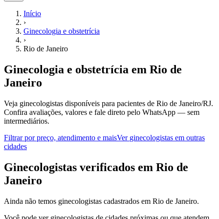
Início
›
Ginecologia e obstetrícia
›
Rio de Janeiro
Ginecologia e obstetrícia
em
Rio de
Janeiro
Veja ginecologistas disponíveis para pacientes de Rio de Janeiro/RJ.
Confira avaliações, valores e fale direto pelo WhatsApp — sem
intermediários.
Filtrar por preço, atendimento e mais
Ver
ginecologistas
em outras
cidades
G
inecologistas
verificados em
Rio de
Janeiro
Ainda não temos
ginecologistas
cadastrados em
Rio de Janeiro
.
Você pode ver
ginecologistas
de cidades próximas ou que atendem