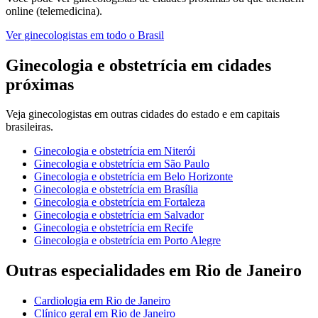
online (telemedicina).
Ver
ginecologistas
em todo o Brasil
Ginecologia e obstetrícia
em cidades
próximas
Veja
ginecologistas
em outras cidades do estado e em capitais
brasileiras.
Ginecologia e obstetrícia
em
Niterói
Ginecologia e obstetrícia
em
São Paulo
Ginecologia e obstetrícia
em
Belo Horizonte
Ginecologia e obstetrícia
em
Brasília
Ginecologia e obstetrícia
em
Fortaleza
Ginecologia e obstetrícia
em
Salvador
Ginecologia e obstetrícia
em
Recife
Ginecologia e obstetrícia
em
Porto Alegre
Outras especialidades em
Rio de Janeiro
Cardiologia
em
Rio de Janeiro
Clínico geral
em
Rio de Janeiro