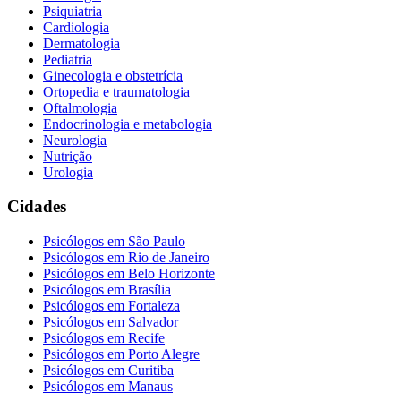
Psiquiatria
Cardiologia
Dermatologia
Pediatria
Ginecologia e obstetrícia
Ortopedia e traumatologia
Oftalmologia
Endocrinologia e metabologia
Neurologia
Nutrição
Urologia
Cidades
Psicólogos em
São Paulo
Psicólogos em
Rio de Janeiro
Psicólogos em
Belo Horizonte
Psicólogos em
Brasília
Psicólogos em
Fortaleza
Psicólogos em
Salvador
Psicólogos em
Recife
Psicólogos em
Porto Alegre
Psicólogos em
Curitiba
Psicólogos em
Manaus