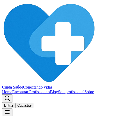
Cuida Saúde
Conectando vidas
Home
Encontrar Profissionais
Blog
Sou profissional
Sobre
Entrar
Cadastrar