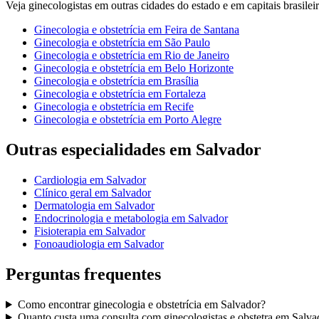
Veja
ginecologistas
em outras cidades do estado e em capitais brasileir
Ginecologia e obstetrícia
em
Feira de Santana
Ginecologia e obstetrícia
em
São Paulo
Ginecologia e obstetrícia
em
Rio de Janeiro
Ginecologia e obstetrícia
em
Belo Horizonte
Ginecologia e obstetrícia
em
Brasília
Ginecologia e obstetrícia
em
Fortaleza
Ginecologia e obstetrícia
em
Recife
Ginecologia e obstetrícia
em
Porto Alegre
Outras especialidades em
Salvador
Cardiologia
em
Salvador
Clínico geral
em
Salvador
Dermatologia
em
Salvador
Endocrinologia e metabologia
em
Salvador
Fisioterapia
em
Salvador
Fonoaudiologia
em
Salvador
Perguntas frequentes
Como encontrar
ginecologia e obstetrícia
em
Salvador
?
Quanto custa uma consulta com
ginecologistas e obstetra
em
Salva