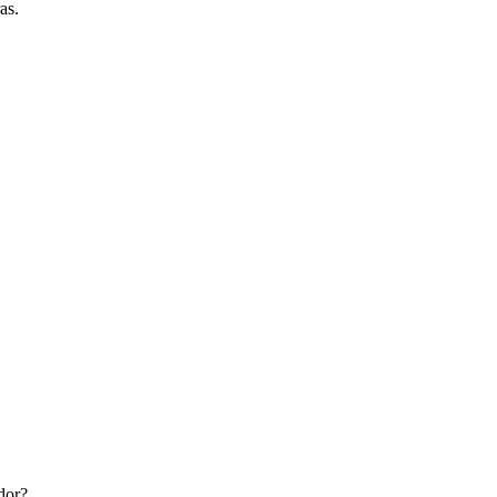
as.
dor
?