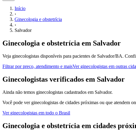
Início
›
Ginecologia e obstetrícia
›
Salvador
Ginecologia e obstetrícia
em
Salvador
Veja ginecologistas disponíveis para pacientes de Salvador/BA.
Confi
Filtrar por preço, atendimento e mais
Ver
ginecologistas
em outras cid
G
inecologistas
verificados em
Salvador
Ainda não temos
ginecologistas
cadastrados em
Salvador
.
Você pode ver
ginecologistas
de cidades próximas ou que atendem onl
Ver
ginecologistas
em todo o Brasil
Ginecologia e obstetrícia
em cidades próx