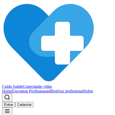
Cuida Saúde
Conectando vidas
Home
Encontrar Profissionais
Blog
Sou profissional
Sobre
Entrar
Cadastrar