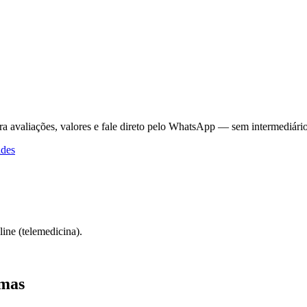
ra avaliações, valores e fale direto pelo WhatsApp — sem intermediário
ades
ine (telemedicina).
imas