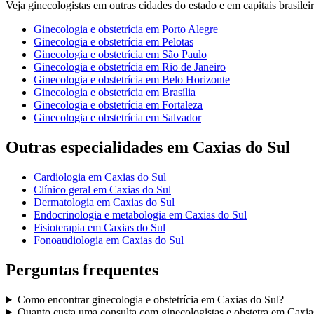
Veja
ginecologistas
em outras cidades do estado e em capitais brasileir
Ginecologia e obstetrícia
em
Porto Alegre
Ginecologia e obstetrícia
em
Pelotas
Ginecologia e obstetrícia
em
São Paulo
Ginecologia e obstetrícia
em
Rio de Janeiro
Ginecologia e obstetrícia
em
Belo Horizonte
Ginecologia e obstetrícia
em
Brasília
Ginecologia e obstetrícia
em
Fortaleza
Ginecologia e obstetrícia
em
Salvador
Outras especialidades em
Caxias do Sul
Cardiologia
em
Caxias do Sul
Clínico geral
em
Caxias do Sul
Dermatologia
em
Caxias do Sul
Endocrinologia e metabologia
em
Caxias do Sul
Fisioterapia
em
Caxias do Sul
Fonoaudiologia
em
Caxias do Sul
Perguntas frequentes
Como encontrar
ginecologia e obstetrícia
em
Caxias do Sul
?
Quanto custa uma consulta com
ginecologistas e obstetra
em
Caxia