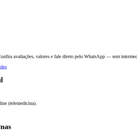
onfira avaliações, valores e fale direto pelo WhatsApp — sem intermed
ades
l
ine (telemedicina).
imas