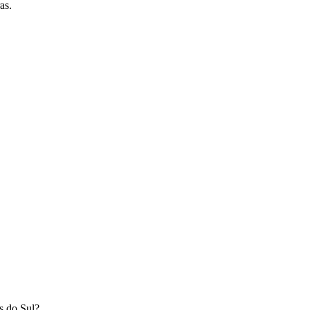
as.
s do Sul
?