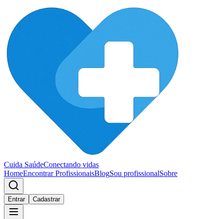
Cuida Saúde
Conectando vidas
Home
Encontrar Profissionais
Blog
Sou profissional
Sobre
Entrar
Cadastrar