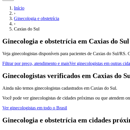
Início
›
Ginecologia e obstetrícia
›
Caxias do Sul
Ginecologia e obstetrícia
em
Caxias do Sul
Veja ginecologistas disponíveis para pacientes de Caxias do Sul/RS.
C
Filtrar por preço, atendimento e mais
Ver
ginecologistas
em outras cid
G
inecologistas
verificados em
Caxias do Su
Ainda não temos
ginecologistas
cadastrados em
Caxias do Sul
.
Você pode ver
ginecologistas
de cidades próximas ou que atendem onl
Ver
ginecologistas
em todo o Brasil
Ginecologia e obstetrícia
em cidades próx