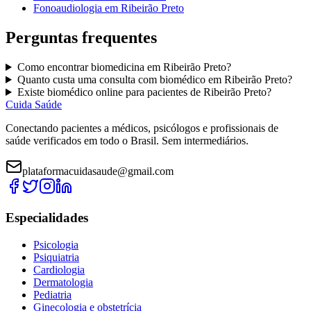
Fonoaudiologia
em
Ribeirão Preto
Perguntas frequentes
Como encontrar
biomedicina
em
Ribeirão Preto
?
Quanto custa uma consulta com
biomédico
em
Ribeirão Preto
?
Existe
biomédico
online para pacientes de
Ribeirão Preto
?
Cuida Saúde
Conectando pacientes a médicos, psicólogos e profissionais de
saúde verificados em todo o Brasil. Sem intermediários.
plataformacuidasaude@gmail.com
Especialidades
Psicologia
Psiquiatria
Cardiologia
Dermatologia
Pediatria
Ginecologia e obstetrícia