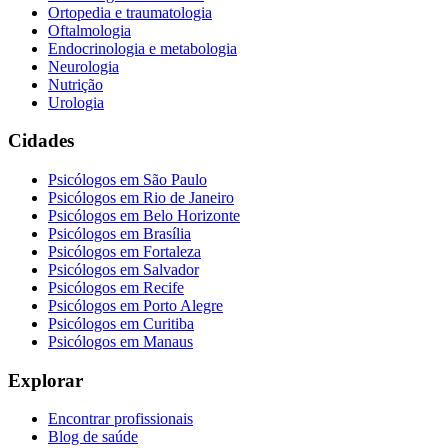
Ortopedia e traumatologia
Oftalmologia
Endocrinologia e metabologia
Neurologia
Nutrição
Urologia
Cidades
Psicólogos em
São Paulo
Psicólogos em
Rio de Janeiro
Psicólogos em
Belo Horizonte
Psicólogos em
Brasília
Psicólogos em
Fortaleza
Psicólogos em
Salvador
Psicólogos em
Recife
Psicólogos em
Porto Alegre
Psicólogos em
Curitiba
Psicólogos em
Manaus
Explorar
Encontrar profissionais
Blog de saúde