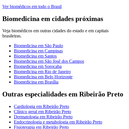
Ver
biomédicos
em todo o Brasil
Biomedicina
em cidades próximas
Veja
biomédicos
em outras cidades do estado e em capitais
brasileiras.
Biomedicina
em
São Paulo
Biomedicina
em
Campinas
Biomedicina
em
Santos
Biomedicina
em
São José dos Campos
Biomedicina
em
Sorocaba
Biomedicina
em
Rio de Janeiro
Biomedicina
em
Belo Horizonte
Biomedicina
em
Brasília
Outras especialidades em
Ribeirão Preto
Cardiologia
em
Ribeirão Preto
Clínico geral
em
Ribeirão Preto
Dermatologia
em
Ribeirão Preto
Endocrinologia e metabologia
em
Ribeirão Preto
Fisioterapia
em
Ribeirão Preto