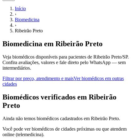
Início
›
Biomedicina
›
Ribeirão Preto
Biomedicina
em
Ribeirão Preto
Veja biomédicos disponíveis para pacientes de Ribeirão Preto/SP.
Confira avaliações, valores e fale direto pelo WhatsApp — sem
intermediários.
Filtrar por preço, atendimento e mais
Ver
biomédicos
em outras
cidades
B
iomédicos
verificados em
Ribeirão
Preto
Ainda não temos
biomédicos
cadastrados em
Ribeirão Preto
.
Você pode ver
biomédicos
de cidades próximas ou que atendem
online (telemedicina).