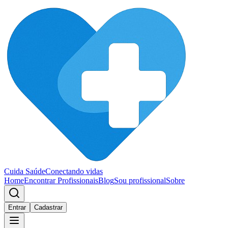
Cuida Saúde
Conectando vidas
Home
Encontrar Profissionais
Blog
Sou profissional
Sobre
Entrar
Cadastrar