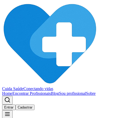
Cuida Saúde
Conectando vidas
Home
Encontrar Profissionais
Blog
Sou profissional
Sobre
Entrar
Cadastrar