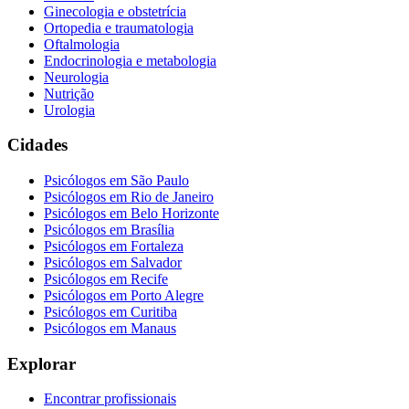
Ginecologia e obstetrícia
Ortopedia e traumatologia
Oftalmologia
Endocrinologia e metabologia
Neurologia
Nutrição
Urologia
Cidades
Psicólogos em
São Paulo
Psicólogos em
Rio de Janeiro
Psicólogos em
Belo Horizonte
Psicólogos em
Brasília
Psicólogos em
Fortaleza
Psicólogos em
Salvador
Psicólogos em
Recife
Psicólogos em
Porto Alegre
Psicólogos em
Curitiba
Psicólogos em
Manaus
Explorar
Encontrar profissionais