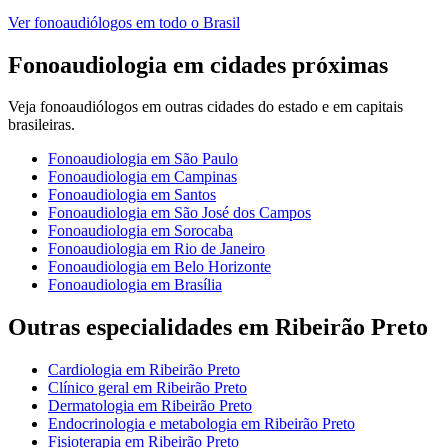
Ver
fonoaudiólogos
em todo o Brasil
Fonoaudiologia
em cidades próximas
Veja
fonoaudiólogos
em outras cidades do estado e em capitais
brasileiras.
Fonoaudiologia
em
São Paulo
Fonoaudiologia
em
Campinas
Fonoaudiologia
em
Santos
Fonoaudiologia
em
São José dos Campos
Fonoaudiologia
em
Sorocaba
Fonoaudiologia
em
Rio de Janeiro
Fonoaudiologia
em
Belo Horizonte
Fonoaudiologia
em
Brasília
Outras especialidades em
Ribeirão Preto
Cardiologia
em
Ribeirão Preto
Clínico geral
em
Ribeirão Preto
Dermatologia
em
Ribeirão Preto
Endocrinologia e metabologia
em
Ribeirão Preto
Fisioterapia
em
Ribeirão Preto