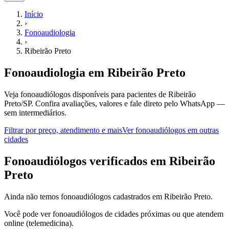
Início
›
Fonoaudiologia
›
Ribeirão Preto
Fonoaudiologia
em
Ribeirão Preto
Veja fonoaudiólogos disponíveis para pacientes de Ribeirão
Preto/SP.
Confira avaliações, valores e fale direto pelo WhatsApp —
sem intermediários.
Filtrar por preço, atendimento e mais
Ver
fonoaudiólogos
em outras
cidades
F
onoaudiólogos
verificados em
Ribeirão
Preto
Ainda não temos
fonoaudiólogos
cadastrados em
Ribeirão Preto
.
Você pode ver
fonoaudiólogos
de cidades próximas ou que atendem
online (telemedicina).