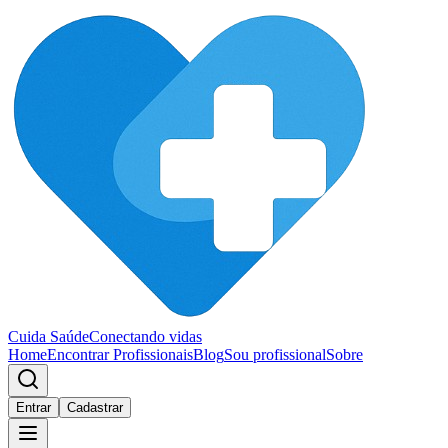
Cuida Saúde
Conectando vidas
Home
Encontrar Profissionais
Blog
Sou profissional
Sobre
Entrar
Cadastrar