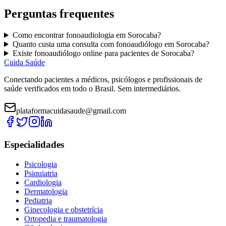
Perguntas frequentes
Como encontrar
fonoaudiologia
em
Sorocaba
?
Quanto custa uma consulta com
fonoaudiólogo
em
Sorocaba
?
Existe
fonoaudiólogo
online para pacientes de
Sorocaba
?
Cuida Saúde
Conectando pacientes a médicos, psicólogos e profissionais de
saúde verificados em todo o Brasil. Sem intermediários.
plataformacuidasaude@gmail.com
Especialidades
Psicologia
Psiquiatria
Cardiologia
Dermatologia
Pediatria
Ginecologia e obstetrícia
Ortopedia e traumatologia