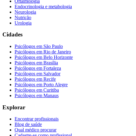
Oftalmologia
Endocrinologia e metabologia
Neurologia
Nutrição
Urologia
Cidades
Psicólogos em
São Paulo
Psicólogos em
Rio de Janeiro
Psicólogos em
Belo Horizonte
Psicólogos em
Brasília
Psicólogos em
Fortaleza
Psicólogos em
Salvador
Psicólogos em
Recife
Psicólogos em
Porto Alegre
Psicólogos em
Curitiba
Psicólogos em
Manaus
Explorar
Encontrar profissionais
Blog de saúde
Qual médico procurar
Cadastre-se como profissional