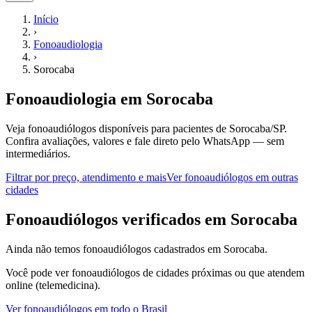
Início
›
Fonoaudiologia
›
Sorocaba
Fonoaudiologia
em
Sorocaba
Veja fonoaudiólogos disponíveis para pacientes de Sorocaba/SP.
Confira avaliações, valores e fale direto pelo WhatsApp — sem
intermediários.
Filtrar por preço, atendimento e mais
Ver
fonoaudiólogos
em outras
cidades
F
onoaudiólogos
verificados em
Sorocaba
Ainda não temos
fonoaudiólogos
cadastrados em
Sorocaba
.
Você pode ver
fonoaudiólogos
de cidades próximas ou que atendem
online (telemedicina).
Ver
fonoaudiólogos
em todo o Brasil