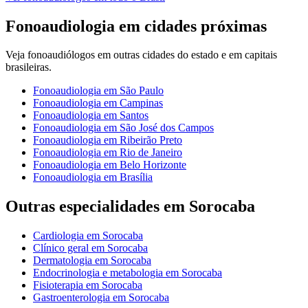
Fonoaudiologia
em cidades próximas
Veja
fonoaudiólogos
em outras cidades do estado e em capitais
brasileiras.
Fonoaudiologia
em
São Paulo
Fonoaudiologia
em
Campinas
Fonoaudiologia
em
Santos
Fonoaudiologia
em
São José dos Campos
Fonoaudiologia
em
Ribeirão Preto
Fonoaudiologia
em
Rio de Janeiro
Fonoaudiologia
em
Belo Horizonte
Fonoaudiologia
em
Brasília
Outras especialidades em
Sorocaba
Cardiologia
em
Sorocaba
Clínico geral
em
Sorocaba
Dermatologia
em
Sorocaba
Endocrinologia e metabologia
em
Sorocaba
Fisioterapia
em
Sorocaba
Gastroenterologia
em
Sorocaba