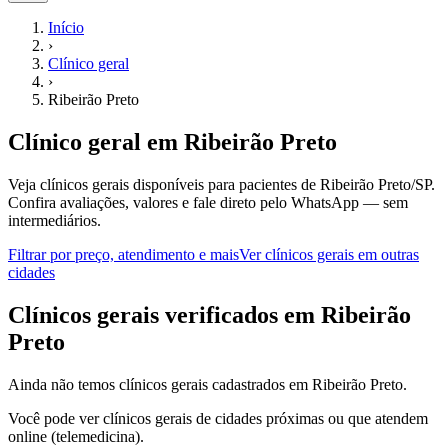
Início
›
Clínico geral
›
Ribeirão Preto
Clínico geral
em
Ribeirão Preto
Veja clínicos gerais disponíveis para pacientes de Ribeirão Preto/SP.
Confira avaliações, valores e fale direto pelo WhatsApp — sem
intermediários.
Filtrar por preço, atendimento e mais
Ver
clínicos gerais
em outras
cidades
C
línicos gerais
verificados em
Ribeirão
Preto
Ainda não temos
clínicos gerais
cadastrados em
Ribeirão Preto
.
Você pode ver
clínicos gerais
de cidades próximas ou que atendem
online (telemedicina).