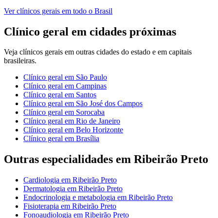
Ver
clínicos gerais
em todo o Brasil
Clínico geral
em cidades próximas
Veja
clínicos gerais
em outras cidades do estado e em capitais
brasileiras.
Clínico geral
em
São Paulo
Clínico geral
em
Campinas
Clínico geral
em
Santos
Clínico geral
em
São José dos Campos
Clínico geral
em
Sorocaba
Clínico geral
em
Rio de Janeiro
Clínico geral
em
Belo Horizonte
Clínico geral
em
Brasília
Outras especialidades em
Ribeirão Preto
Cardiologia
em
Ribeirão Preto
Dermatologia
em
Ribeirão Preto
Endocrinologia e metabologia
em
Ribeirão Preto
Fisioterapia
em
Ribeirão Preto
Fonoaudiologia
em
Ribeirão Preto