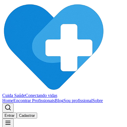
Cuida Saúde
Conectando vidas
Home
Encontrar Profissionais
Blog
Sou profissional
Sobre
Entrar
Cadastrar