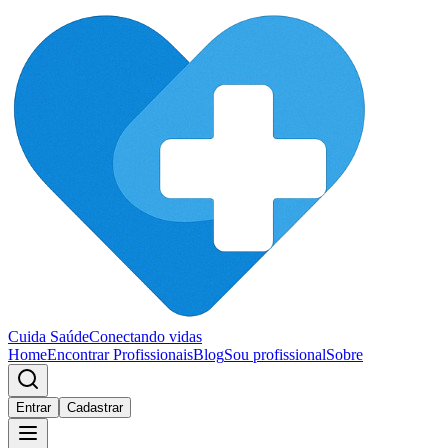
Cuida Saúde
Conectando vidas
Home
Encontrar Profissionais
Blog
Sou profissional
Sobre
Entrar
Cadastrar