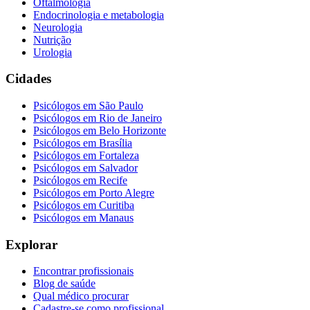
Oftalmologia
Endocrinologia e metabologia
Neurologia
Nutrição
Urologia
Cidades
Psicólogos em
São Paulo
Psicólogos em
Rio de Janeiro
Psicólogos em
Belo Horizonte
Psicólogos em
Brasília
Psicólogos em
Fortaleza
Psicólogos em
Salvador
Psicólogos em
Recife
Psicólogos em
Porto Alegre
Psicólogos em
Curitiba
Psicólogos em
Manaus
Explorar
Encontrar profissionais
Blog de saúde
Qual médico procurar
Cadastre-se como profissional