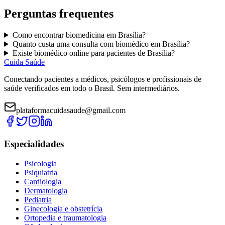
Perguntas frequentes
Como encontrar
biomedicina
em
Brasília
?
Quanto custa uma consulta com
biomédico
em
Brasília
?
Existe
biomédico
online para pacientes de
Brasília
?
Cuida Saúde
Conectando pacientes a médicos, psicólogos e profissionais de
saúde verificados em todo o Brasil. Sem intermediários.
plataformacuidasaude@gmail.com
Especialidades
Psicologia
Psiquiatria
Cardiologia
Dermatologia
Pediatria
Ginecologia e obstetrícia
Ortopedia e traumatologia