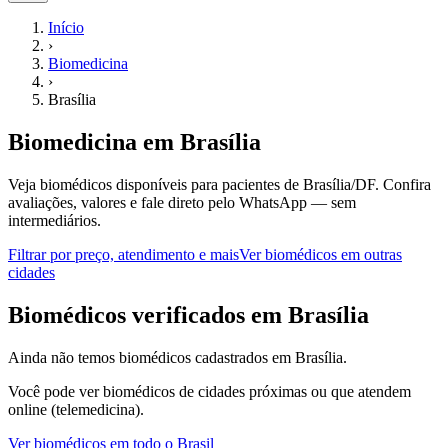
Início
›
Biomedicina
›
Brasília
Biomedicina
em
Brasília
Veja biomédicos disponíveis para pacientes de Brasília/DF.
Confira
avaliações, valores e fale direto pelo WhatsApp — sem
intermediários.
Filtrar por preço, atendimento e mais
Ver
biomédicos
em outras
cidades
B
iomédicos
verificados em
Brasília
Ainda não temos
biomédicos
cadastrados em
Brasília
.
Você pode ver
biomédicos
de cidades próximas ou que atendem
online (telemedicina).
Ver
biomédicos
em todo o Brasil