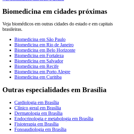
Biomedicina
em cidades próximas
Veja
biomédicos
em outras cidades do estado e em capitais
brasileiras.
Biomedicina
em
São Paulo
Biomedicina
em
Rio de Janeiro
Biomedicina
em
Belo Horizonte
Biomedicina
em
Fortaleza
Biomedicina
em
Salvador
Biomedicina
em
Recife
Biomedicina
em
Porto Alegre
Biomedicina
em
Curitiba
Outras especialidades em
Brasília
Cardiologia
em
Brasília
Clínico geral
em
Brasília
Dermatologia
em
Brasília
Endocrinologia e metabologia
em
Brasília
Fisioterapia
em
Brasília
Fonoaudiologia
em
Brasília