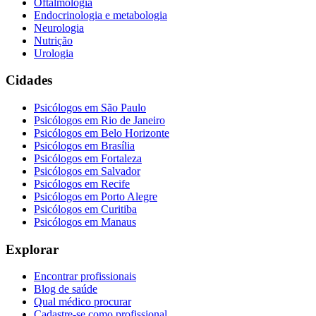
Oftalmologia
Endocrinologia e metabologia
Neurologia
Nutrição
Urologia
Cidades
Psicólogos em
São Paulo
Psicólogos em
Rio de Janeiro
Psicólogos em
Belo Horizonte
Psicólogos em
Brasília
Psicólogos em
Fortaleza
Psicólogos em
Salvador
Psicólogos em
Recife
Psicólogos em
Porto Alegre
Psicólogos em
Curitiba
Psicólogos em
Manaus
Explorar
Encontrar profissionais
Blog de saúde
Qual médico procurar
Cadastre-se como profissional