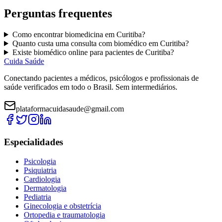
Perguntas frequentes
Como encontrar
biomedicina
em
Curitiba
?
Quanto custa uma consulta com
biomédico
em
Curitiba
?
Existe
biomédico
online para pacientes de
Curitiba
?
Cuida Saúde
Conectando pacientes a médicos, psicólogos e profissionais de
saúde verificados em todo o Brasil. Sem intermediários.
plataformacuidasaude@gmail.com
Especialidades
Psicologia
Psiquiatria
Cardiologia
Dermatologia
Pediatria
Ginecologia e obstetrícia
Ortopedia e traumatologia