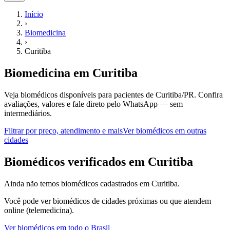
Início
›
Biomedicina
›
Curitiba
Biomedicina
em
Curitiba
Veja biomédicos disponíveis para pacientes de Curitiba/PR.
Confira
avaliações, valores e fale direto pelo WhatsApp — sem
intermediários.
Filtrar por preço, atendimento e mais
Ver
biomédicos
em outras
cidades
B
iomédicos
verificados em
Curitiba
Ainda não temos
biomédicos
cadastrados em
Curitiba
.
Você pode ver
biomédicos
de cidades próximas ou que atendem
online (telemedicina).
Ver
biomédicos
em todo o Brasil