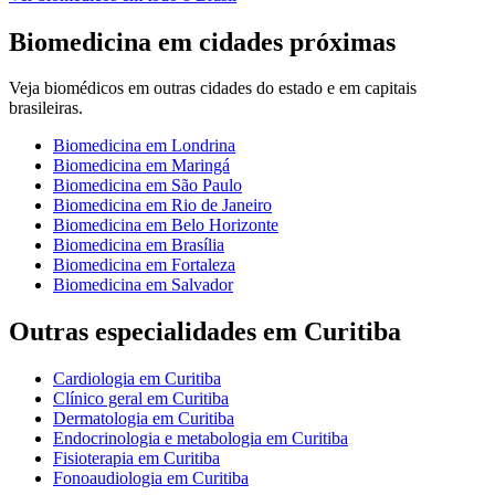
Biomedicina
em cidades próximas
Veja
biomédicos
em outras cidades do estado e em capitais
brasileiras.
Biomedicina
em
Londrina
Biomedicina
em
Maringá
Biomedicina
em
São Paulo
Biomedicina
em
Rio de Janeiro
Biomedicina
em
Belo Horizonte
Biomedicina
em
Brasília
Biomedicina
em
Fortaleza
Biomedicina
em
Salvador
Outras especialidades em
Curitiba
Cardiologia
em
Curitiba
Clínico geral
em
Curitiba
Dermatologia
em
Curitiba
Endocrinologia e metabologia
em
Curitiba
Fisioterapia
em
Curitiba
Fonoaudiologia
em
Curitiba