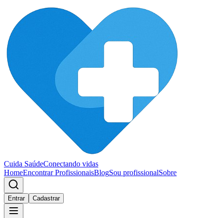
Cuida Saúde
Conectando vidas
Home
Encontrar Profissionais
Blog
Sou profissional
Sobre
Entrar
Cadastrar