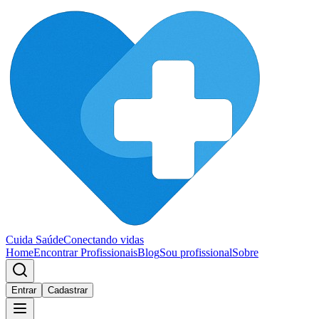
Cuida Saúde
Conectando vidas
Home
Encontrar Profissionais
Blog
Sou profissional
Sobre
Entrar
Cadastrar