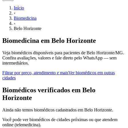
Início
›
Biomedicina
›
Belo Horizonte
Biomedicina
em
Belo Horizonte
Veja biomédicos disponíveis para pacientes de Belo Horizonte/MG.
Confira avaliações, valores e fale direto pelo WhatsApp — sem
intermediários.
Filtrar por preço, atendimento e mais
Ver
biomédicos
em outras
cidades
B
iomédicos
verificados em
Belo
Horizonte
Ainda não temos
biomédicos
cadastrados em
Belo Horizonte
.
Você pode ver
biomédicos
de cidades próximas ou que atendem
online (telemedicina).