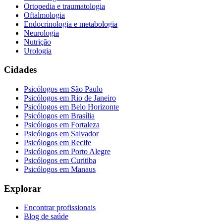
Ortopedia e traumatologia
Oftalmologia
Endocrinologia e metabologia
Neurologia
Nutrição
Urologia
Cidades
Psicólogos em
São Paulo
Psicólogos em
Rio de Janeiro
Psicólogos em
Belo Horizonte
Psicólogos em
Brasília
Psicólogos em
Fortaleza
Psicólogos em
Salvador
Psicólogos em
Recife
Psicólogos em
Porto Alegre
Psicólogos em
Curitiba
Psicólogos em
Manaus
Explorar
Encontrar profissionais
Blog de saúde