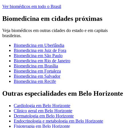
Ver
biomédicos
em todo o Brasil
Biomedicina
em cidades próximas
Veja
biomédicos
em outras cidades do estado e em capitais
brasileiras.
Biomedicina
em
Uberlândia
Biomedicina
em
Juiz de Fora
Biomedicina
em
São Paulo
Biomedicina
em
Rio de Janeiro
Biomedicina
em
Brasília
Biomedicina
em
Fortaleza
Biomedicina
em
Salvador
Biomedicina
em
Recife
Outras especialidades em
Belo Horizonte
Cardiologia
em
Belo Horizonte
Clínico geral
em
Belo Horizonte
Dermatologia
em
Belo Horizonte
Endocrinologia e metabologia
em
Belo Horizonte
Fisioterapia
em
Belo Horizonte