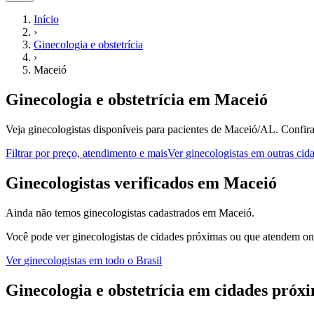
Início
›
Ginecologia e obstetrícia
›
Maceió
Ginecologia e obstetrícia
em
Maceió
Veja ginecologistas disponíveis para pacientes de Maceió/AL.
Confira
Filtrar por preço, atendimento e mais
Ver
ginecologistas
em outras cid
G
inecologistas
verificados em
Maceió
Ainda não temos
ginecologistas
cadastrados em
Maceió
.
Você pode ver
ginecologistas
de cidades próximas ou que atendem onl
Ver
ginecologistas
em todo o Brasil
Ginecologia e obstetrícia
em cidades próx