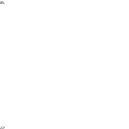
as.
ió
?