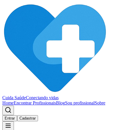
Cuida Saúde
Conectando vidas
Home
Encontrar Profissionais
Blog
Sou profissional
Sobre
Entrar
Cadastrar