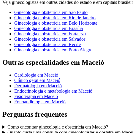
Veja
ginecologistas
em outras cidades do estado e em capitais brasileir
Ginecologia e obstetrícia
em
São Paulo
Ginecologia e obstetrícia
em
Rio de Janeiro
Ginecologia e obstetrícia
em
Belo Horizonte
Ginecologia e obstetrícia
em
Brasília
Ginecologia e obstetrícia
em
Fortaleza
Ginecologia e obstetrícia
em
Salvador
Ginecologia e obstetrícia
em
Recife
Ginecologia e obstetrícia
em
Porto Alegre
Outras especialidades em
Maceió
Cardiologia
em
Maceió
Clínico geral
em
Maceió
Dermatologia
em
Maceió
Endocrinologia e metabologia
em
Maceió
Fisioterapia
em
Maceió
Fonoaudiologia
em
Maceió
Perguntas frequentes
Como encontrar
ginecologia e obstetrícia
em
Maceió
?
Quanto custa uma consulta com
ginecologistas e obstetra
em
Mace