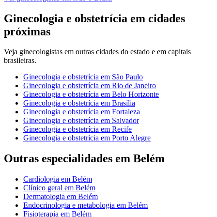
Ginecologia e obstetrícia
em cidades
próximas
Veja
ginecologistas
em outras cidades do estado e em capitais
brasileiras.
Ginecologia e obstetrícia
em
São Paulo
Ginecologia e obstetrícia
em
Rio de Janeiro
Ginecologia e obstetrícia
em
Belo Horizonte
Ginecologia e obstetrícia
em
Brasília
Ginecologia e obstetrícia
em
Fortaleza
Ginecologia e obstetrícia
em
Salvador
Ginecologia e obstetrícia
em
Recife
Ginecologia e obstetrícia
em
Porto Alegre
Outras especialidades em
Belém
Cardiologia
em
Belém
Clínico geral
em
Belém
Dermatologia
em
Belém
Endocrinologia e metabologia
em
Belém
Fisioterapia
em
Belém