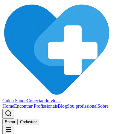
Cuida Saúde
Conectando vidas
Home
Encontrar Profissionais
Blog
Sou profissional
Sobre
Entrar
Cadastrar