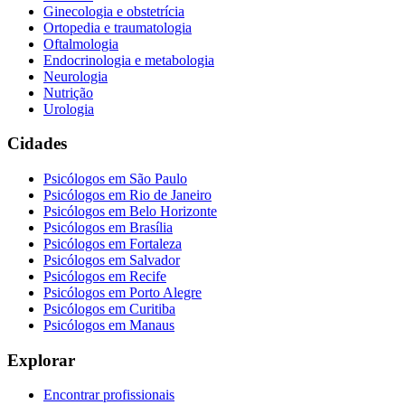
Ginecologia e obstetrícia
Ortopedia e traumatologia
Oftalmologia
Endocrinologia e metabologia
Neurologia
Nutrição
Urologia
Cidades
Psicólogos em
São Paulo
Psicólogos em
Rio de Janeiro
Psicólogos em
Belo Horizonte
Psicólogos em
Brasília
Psicólogos em
Fortaleza
Psicólogos em
Salvador
Psicólogos em
Recife
Psicólogos em
Porto Alegre
Psicólogos em
Curitiba
Psicólogos em
Manaus
Explorar
Encontrar profissionais