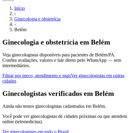
Início
›
Ginecologia e obstetrícia
›
Belém
Ginecologia e obstetrícia
em
Belém
Veja ginecologistas disponíveis para pacientes de Belém/PA.
Confira avaliações, valores e fale direto pelo WhatsApp — sem
intermediários.
Filtrar por preço, atendimento e mais
Ver
ginecologistas
em outras
cidades
G
inecologistas
verificados em
Belém
Ainda não temos
ginecologistas
cadastrados em
Belém
.
Você pode ver
ginecologistas
de cidades próximas ou que atendem
online (telemedicina).
Ver
ginecologistas
em todo o Brasil