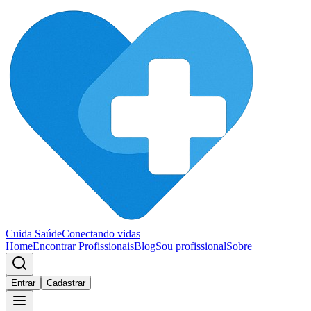
Cuida Saúde
Conectando vidas
Home
Encontrar Profissionais
Blog
Sou profissional
Sobre
Entrar
Cadastrar