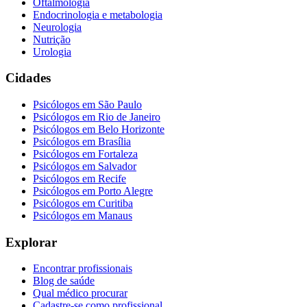
Oftalmologia
Endocrinologia e metabologia
Neurologia
Nutrição
Urologia
Cidades
Psicólogos em
São Paulo
Psicólogos em
Rio de Janeiro
Psicólogos em
Belo Horizonte
Psicólogos em
Brasília
Psicólogos em
Fortaleza
Psicólogos em
Salvador
Psicólogos em
Recife
Psicólogos em
Porto Alegre
Psicólogos em
Curitiba
Psicólogos em
Manaus
Explorar
Encontrar profissionais
Blog de saúde
Qual médico procurar
Cadastre-se como profissional