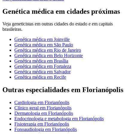
Genética médica
em cidades próximas
Veja
geneticistas
em outras cidades do estado e em capitais
brasileiras.
Genética médica
em
Joinville
Genética médica
em
São Paulo
Genética médica
em
Rio de Janeiro
Genética médica
em
Belo Horizonte
Genética médica
em
Brasília
Genética médica
em
Fortaleza
Genética médica
em
Salvador
Genética médica
em
Recife
Outras especialidades em
Florianópolis
Cardiologia
em
Florianópolis
Clínico geral
em
Florianópolis
Dermatologia
em
Florianópolis
Endocrinologia e metabologia
em
Florianópolis
Fisioterapia
em
Florianópolis
Fonoaudiologia
em
Florianópolis