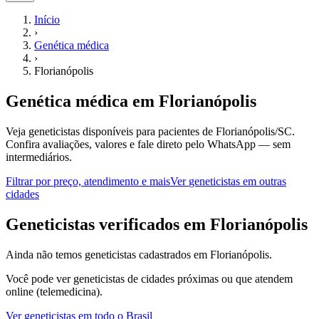
Início
›
Genética médica
›
Florianópolis
Genética médica
em
Florianópolis
Veja geneticistas disponíveis para pacientes de Florianópolis/SC.
Confira avaliações, valores e fale direto pelo WhatsApp — sem
intermediários.
Filtrar por preço, atendimento e mais
Ver
geneticistas
em outras
cidades
G
eneticistas
verificados em
Florianópolis
Ainda não temos
geneticistas
cadastrados em
Florianópolis
.
Você pode ver
geneticistas
de cidades próximas ou que atendem
online (telemedicina).
Ver
geneticistas
em todo o Brasil