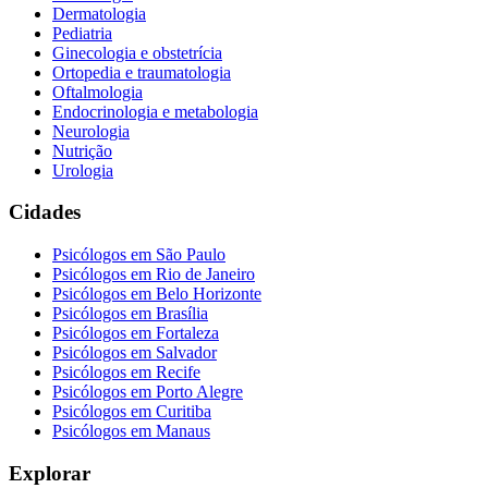
Dermatologia
Pediatria
Ginecologia e obstetrícia
Ortopedia e traumatologia
Oftalmologia
Endocrinologia e metabologia
Neurologia
Nutrição
Urologia
Cidades
Psicólogos em
São Paulo
Psicólogos em
Rio de Janeiro
Psicólogos em
Belo Horizonte
Psicólogos em
Brasília
Psicólogos em
Fortaleza
Psicólogos em
Salvador
Psicólogos em
Recife
Psicólogos em
Porto Alegre
Psicólogos em
Curitiba
Psicólogos em
Manaus
Explorar