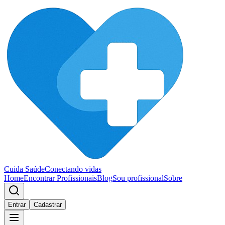
Cuida Saúde
Conectando vidas
Home
Encontrar Profissionais
Blog
Sou profissional
Sobre
Entrar
Cadastrar