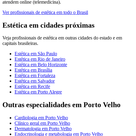
atendem online (telemedicina).
Ver
profissionais de estética
em todo o Brasil
Estética
em cidades próximas
Veja
profissionais de estética
em outras cidades do estado e em
capitais brasileiras.
Estética
em
São Paulo
Estética
em
Rio de Janeiro
Estética
em
Belo Horizonte
Estética
em
Brasília
Estética
em
Fortaleza
Estética
em
Salvador
Estética
em
Recife
Estética
em
Porto Alegre
Outras especialidades em
Porto Velho
Cardiologia
em
Porto Velho
Clínico geral
em
Porto Velho
Dermatologia
em
Porto Velho
Endocrinologia e metabologia
em
Porto Velho