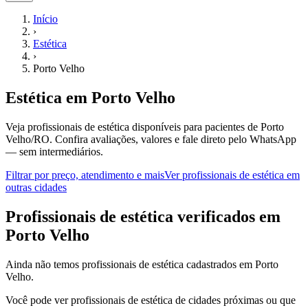
Início
›
Estética
›
Porto Velho
Estética
em
Porto Velho
Veja profissionais de estética disponíveis para pacientes de Porto
Velho/RO.
Confira avaliações, valores e fale direto pelo WhatsApp
— sem intermediários.
Filtrar por preço, atendimento e mais
Ver
profissionais de estética
em
outras cidades
P
rofissionais de estética
verificados em
Porto Velho
Ainda não temos
profissionais de estética
cadastrados em
Porto
Velho
.
Você pode ver
profissionais de estética
de cidades próximas ou que