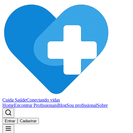
Cuida Saúde
Conectando vidas
Home
Encontrar Profissionais
Blog
Sou profissional
Sobre
Entrar
Cadastrar