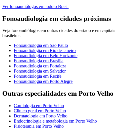
Ver
fonoaudiólogos
em todo o Brasil
Fonoaudiologia
em cidades próximas
Veja
fonoaudiólogos
em outras cidades do estado e em capitais
brasileiras.
Fonoaudiologia
em
São Paulo
Fonoaudiologia
em
Rio de Janeiro
Fonoaudiologia
em
Belo Horizonte
Fonoaudiologia
em
Brasília
Fonoaudiologia
em
Fortaleza
Fonoaudiologia
em
Salvador
Fonoaudiologia
em
Recife
Fonoaudiologia
em
Porto Alegre
Outras especialidades em
Porto Velho
Cardiologia
em
Porto Velho
Clínico geral
em
Porto Velho
Dermatologia
em
Porto Velho
Endocrinologia e metabologia
em
Porto Velho
Fisioterapia
em
Porto Velho