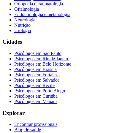
Ortopedia e traumatologia
Oftalmologia
Endocrinologia e metabologia
Neurologia
Nutrição
Urologia
Cidades
Psicólogos em
São Paulo
Psicólogos em
Rio de Janeiro
Psicólogos em
Belo Horizonte
Psicólogos em
Brasília
Psicólogos em
Fortaleza
Psicólogos em
Salvador
Psicólogos em
Recife
Psicólogos em
Porto Alegre
Psicólogos em
Curitiba
Psicólogos em
Manaus
Explorar
Encontrar profissionais
Blog de saúde