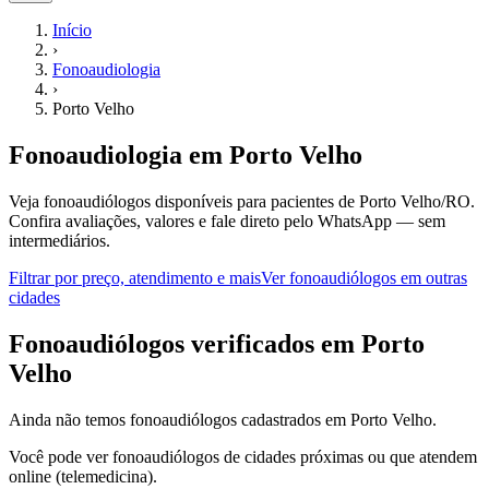
Início
›
Fonoaudiologia
›
Porto Velho
Fonoaudiologia
em
Porto Velho
Veja fonoaudiólogos disponíveis para pacientes de Porto Velho/RO.
Confira avaliações, valores e fale direto pelo WhatsApp — sem
intermediários.
Filtrar por preço, atendimento e mais
Ver
fonoaudiólogos
em outras
cidades
F
onoaudiólogos
verificados em
Porto
Velho
Ainda não temos
fonoaudiólogos
cadastrados em
Porto Velho
.
Você pode ver
fonoaudiólogos
de cidades próximas ou que atendem
online (telemedicina).