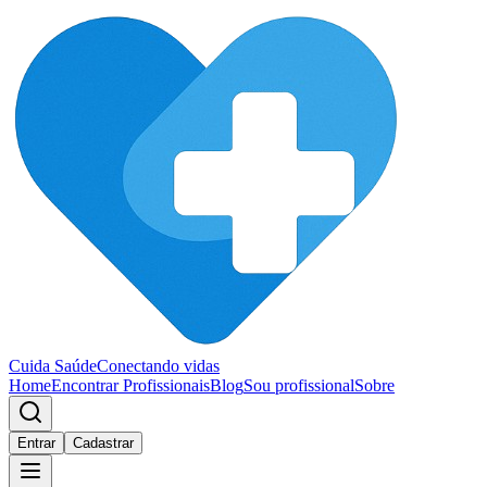
Cuida Saúde
Conectando vidas
Home
Encontrar Profissionais
Blog
Sou profissional
Sobre
Entrar
Cadastrar