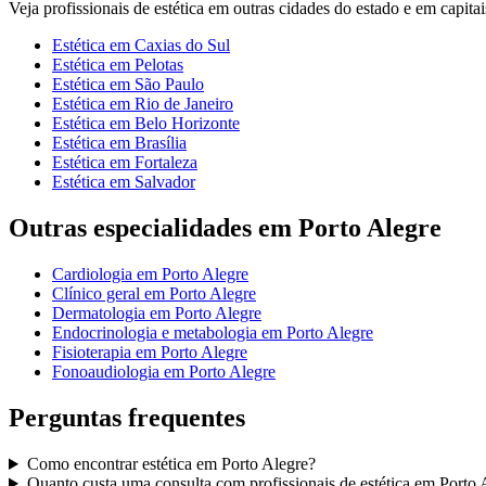
Veja
profissionais de estética
em outras cidades do estado e em capitais
Estética
em
Caxias do Sul
Estética
em
Pelotas
Estética
em
São Paulo
Estética
em
Rio de Janeiro
Estética
em
Belo Horizonte
Estética
em
Brasília
Estética
em
Fortaleza
Estética
em
Salvador
Outras especialidades em
Porto Alegre
Cardiologia
em
Porto Alegre
Clínico geral
em
Porto Alegre
Dermatologia
em
Porto Alegre
Endocrinologia e metabologia
em
Porto Alegre
Fisioterapia
em
Porto Alegre
Fonoaudiologia
em
Porto Alegre
Perguntas frequentes
Como encontrar
estética
em
Porto Alegre
?
Quanto custa uma consulta com
profissionais de estética
em
Porto 