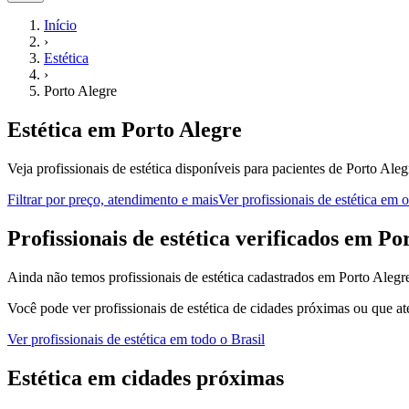
Início
›
Estética
›
Porto Alegre
Estética
em
Porto Alegre
Veja profissionais de estética disponíveis para pacientes de Porto Ale
Filtrar por preço, atendimento e mais
Ver
profissionais de estética
em ou
P
rofissionais de estética
verificados em
Por
Ainda não temos
profissionais de estética
cadastrados em
Porto Alegr
Você pode ver
profissionais de estética
de cidades próximas ou que at
Ver
profissionais de estética
em todo o Brasil
Estética
em cidades próximas