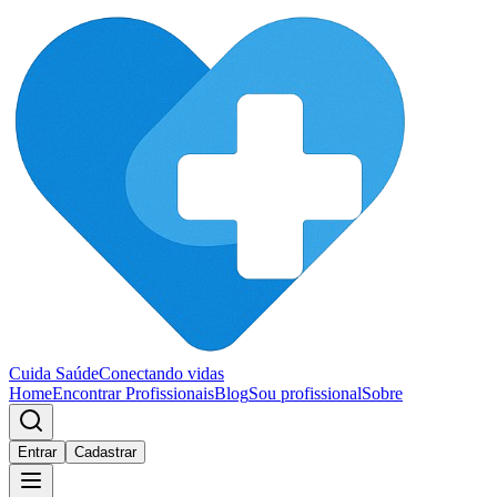
Cuida Saúde
Conectando vidas
Home
Encontrar Profissionais
Blog
Sou profissional
Sobre
Entrar
Cadastrar