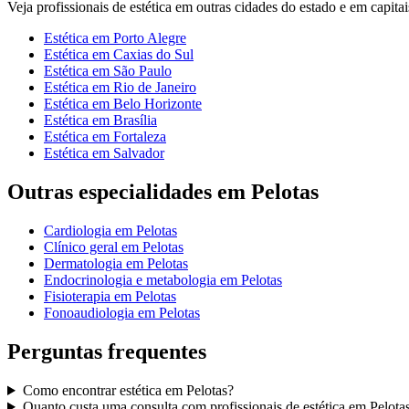
Veja
profissionais de estética
em outras cidades do estado e em capitais
Estética
em
Porto Alegre
Estética
em
Caxias do Sul
Estética
em
São Paulo
Estética
em
Rio de Janeiro
Estética
em
Belo Horizonte
Estética
em
Brasília
Estética
em
Fortaleza
Estética
em
Salvador
Outras especialidades em
Pelotas
Cardiologia
em
Pelotas
Clínico geral
em
Pelotas
Dermatologia
em
Pelotas
Endocrinologia e metabologia
em
Pelotas
Fisioterapia
em
Pelotas
Fonoaudiologia
em
Pelotas
Perguntas frequentes
Como encontrar
estética
em
Pelotas
?
Quanto custa uma consulta com
profissionais de estética
em
Pelota