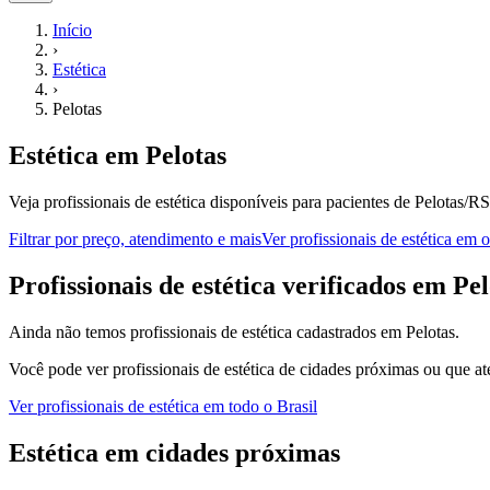
Início
›
Estética
›
Pelotas
Estética
em
Pelotas
Veja profissionais de estética disponíveis para pacientes de Pelotas/RS
Filtrar por preço, atendimento e mais
Ver
profissionais de estética
em ou
P
rofissionais de estética
verificados em
Pel
Ainda não temos
profissionais de estética
cadastrados em
Pelotas
.
Você pode ver
profissionais de estética
de cidades próximas ou que at
Ver
profissionais de estética
em todo o Brasil
Estética
em cidades próximas