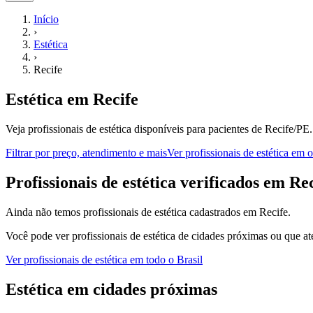
Início
›
Estética
›
Recife
Estética
em
Recife
Veja profissionais de estética disponíveis para pacientes de Recife/PE.
Filtrar por preço, atendimento e mais
Ver
profissionais de estética
em ou
P
rofissionais de estética
verificados em
Rec
Ainda não temos
profissionais de estética
cadastrados em
Recife
.
Você pode ver
profissionais de estética
de cidades próximas ou que at
Ver
profissionais de estética
em todo o Brasil
Estética
em cidades próximas