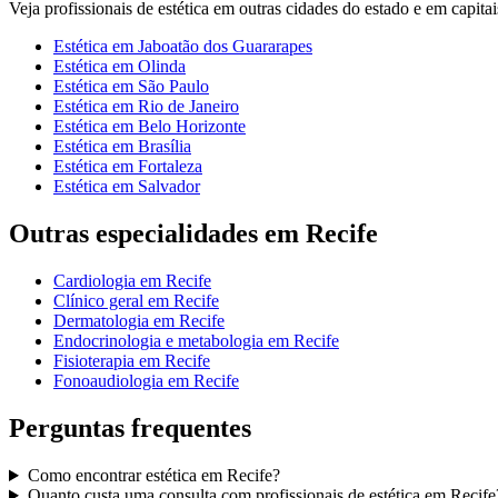
Veja
profissionais de estética
em outras cidades do estado e em capitais
Estética
em
Jaboatão dos Guararapes
Estética
em
Olinda
Estética
em
São Paulo
Estética
em
Rio de Janeiro
Estética
em
Belo Horizonte
Estética
em
Brasília
Estética
em
Fortaleza
Estética
em
Salvador
Outras especialidades em
Recife
Cardiologia
em
Recife
Clínico geral
em
Recife
Dermatologia
em
Recife
Endocrinologia e metabologia
em
Recife
Fisioterapia
em
Recife
Fonoaudiologia
em
Recife
Perguntas frequentes
Como encontrar
estética
em
Recife
?
Quanto custa uma consulta com
profissionais de estética
em
Recife