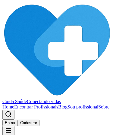
Cuida Saúde
Conectando vidas
Home
Encontrar Profissionais
Blog
Sou profissional
Sobre
Entrar
Cadastrar