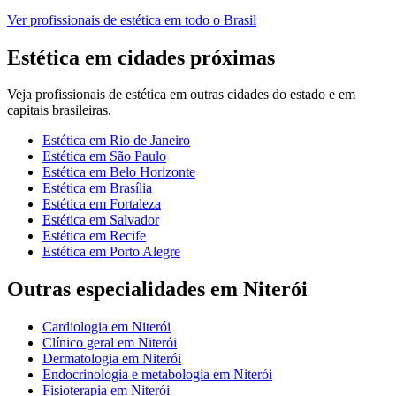
Ver
profissionais de estética
em todo o Brasil
Estética
em cidades próximas
Veja
profissionais de estética
em outras cidades do estado e em
capitais brasileiras.
Estética
em
Rio de Janeiro
Estética
em
São Paulo
Estética
em
Belo Horizonte
Estética
em
Brasília
Estética
em
Fortaleza
Estética
em
Salvador
Estética
em
Recife
Estética
em
Porto Alegre
Outras especialidades em
Niterói
Cardiologia
em
Niterói
Clínico geral
em
Niterói
Dermatologia
em
Niterói
Endocrinologia e metabologia
em
Niterói
Fisioterapia
em
Niterói