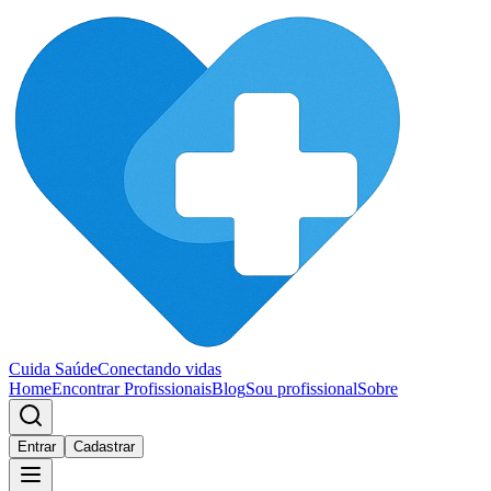
Cuida Saúde
Conectando vidas
Home
Encontrar Profissionais
Blog
Sou profissional
Sobre
Entrar
Cadastrar