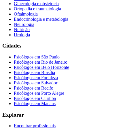
Ginecologia e obstetrícia
Ortopedia e traumatologia
Oftalmologia
Endocrinologia e metabologia
Neurologia
Nutrição
Urologia
Cidades
Psicólogos em
São Paulo
Psicólogos em
Rio de Janeiro
Psicólogos em
Belo Horizonte
Psicólogos em
Brasília
Psicólogos em
Fortaleza
Psicólogos em
Salvador
Psicólogos em
Recife
Psicólogos em
Porto Alegre
Psicólogos em
Curitiba
Psicólogos em
Manaus
Explorar
Encontrar profissionais