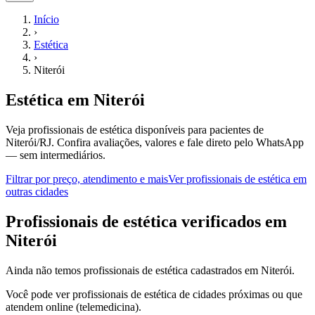
Início
›
Estética
›
Niterói
Estética
em
Niterói
Veja profissionais de estética disponíveis para pacientes de
Niterói/RJ.
Confira avaliações, valores e fale direto pelo WhatsApp
— sem intermediários.
Filtrar por preço, atendimento e mais
Ver
profissionais de estética
em
outras cidades
P
rofissionais de estética
verificados em
Niterói
Ainda não temos
profissionais de estética
cadastrados em
Niterói
.
Você pode ver
profissionais de estética
de cidades próximas ou que
atendem online (telemedicina).