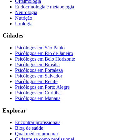
Oftalmologia
Endocrinologia e metabologia
Neurologia
Nutrição
Urologia
Cidades
Psicólogos em
São Paulo
Psicólogos em
Rio de Janeiro
Psicólogos em
Belo Horizonte
Psicólogos em
Brasília
Psicólogos em
Fortaleza
Psicólogos em
Salvador
Psicólogos em
Recife
Psicólogos em
Porto Alegre
Psicólogos em
Curitiba
Psicólogos em
Manaus
Explorar
Encontrar profissionais
Blog de saúde
Qual médico procurar
Cadastre-se como profissional