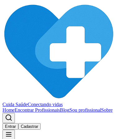
Cuida Saúde
Conectando vidas
Home
Encontrar Profissionais
Blog
Sou profissional
Sobre
Entrar
Cadastrar