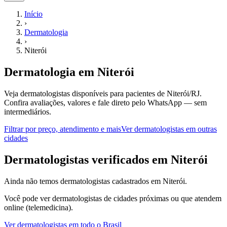
Início
›
Dermatologia
›
Niterói
Dermatologia
em
Niterói
Veja dermatologistas disponíveis para pacientes de Niterói/RJ.
Confira avaliações, valores e fale direto pelo WhatsApp — sem
intermediários.
Filtrar por preço, atendimento e mais
Ver
dermatologistas
em outras
cidades
D
ermatologistas
verificados em
Niterói
Ainda não temos
dermatologistas
cadastrados em
Niterói
.
Você pode ver
dermatologistas
de cidades próximas ou que atendem
online (telemedicina).
Ver
dermatologistas
em todo o Brasil