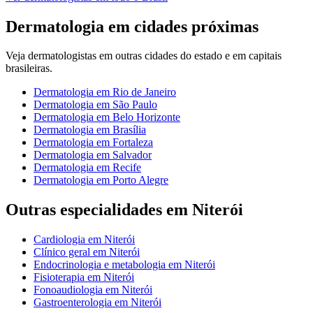
Dermatologia
em cidades próximas
Veja
dermatologistas
em outras cidades do estado e em capitais
brasileiras.
Dermatologia
em
Rio de Janeiro
Dermatologia
em
São Paulo
Dermatologia
em
Belo Horizonte
Dermatologia
em
Brasília
Dermatologia
em
Fortaleza
Dermatologia
em
Salvador
Dermatologia
em
Recife
Dermatologia
em
Porto Alegre
Outras especialidades em
Niterói
Cardiologia
em
Niterói
Clínico geral
em
Niterói
Endocrinologia e metabologia
em
Niterói
Fisioterapia
em
Niterói
Fonoaudiologia
em
Niterói
Gastroenterologia
em
Niterói