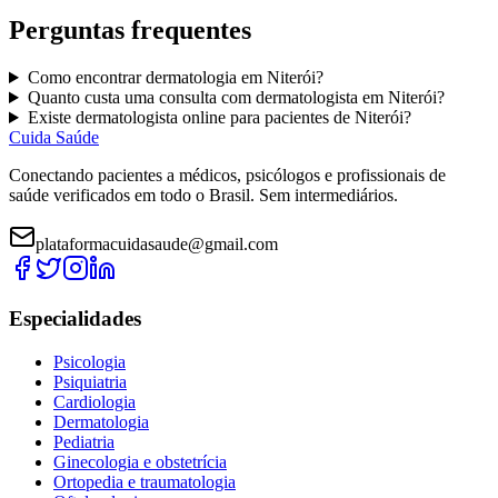
Perguntas frequentes
Como encontrar
dermatologia
em
Niterói
?
Quanto custa uma consulta com
dermatologista
em
Niterói
?
Existe
dermatologista
online para pacientes de
Niterói
?
Cuida Saúde
Conectando pacientes a médicos, psicólogos e profissionais de
saúde verificados em todo o Brasil. Sem intermediários.
plataformacuidasaude@gmail.com
Especialidades
Psicologia
Psiquiatria
Cardiologia
Dermatologia
Pediatria
Ginecologia e obstetrícia
Ortopedia e traumatologia