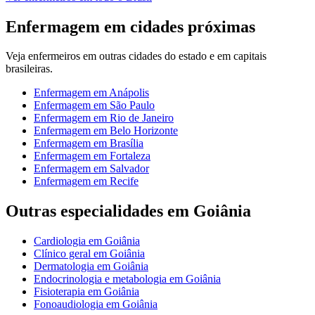
Enfermagem
em cidades próximas
Veja
enfermeiros
em outras cidades do estado e em capitais
brasileiras.
Enfermagem
em
Anápolis
Enfermagem
em
São Paulo
Enfermagem
em
Rio de Janeiro
Enfermagem
em
Belo Horizonte
Enfermagem
em
Brasília
Enfermagem
em
Fortaleza
Enfermagem
em
Salvador
Enfermagem
em
Recife
Outras especialidades em
Goiânia
Cardiologia
em
Goiânia
Clínico geral
em
Goiânia
Dermatologia
em
Goiânia
Endocrinologia e metabologia
em
Goiânia
Fisioterapia
em
Goiânia
Fonoaudiologia
em
Goiânia