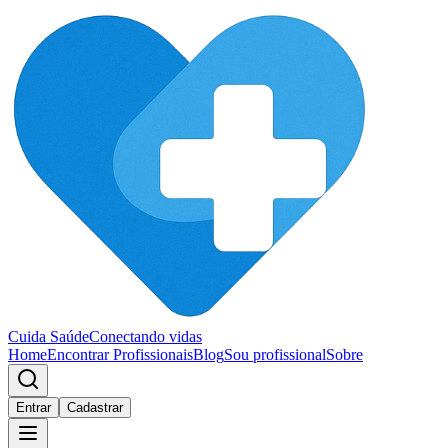
Cuida Saúde
Conectando vidas
Home
Encontrar Profissionais
Blog
Sou profissional
Sobre
Entrar
Cadastrar