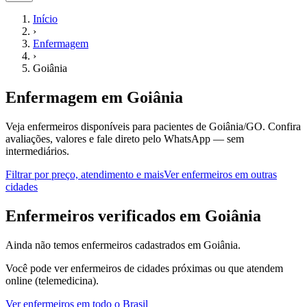
Início
›
Enfermagem
›
Goiânia
Enfermagem
em
Goiânia
Veja enfermeiros disponíveis para pacientes de Goiânia/GO.
Confira
avaliações, valores e fale direto pelo WhatsApp — sem
intermediários.
Filtrar por preço, atendimento e mais
Ver
enfermeiros
em outras
cidades
E
nfermeiros
verificados em
Goiânia
Ainda não temos
enfermeiros
cadastrados em
Goiânia
.
Você pode ver
enfermeiros
de cidades próximas ou que atendem
online (telemedicina).
Ver
enfermeiros
em todo o Brasil