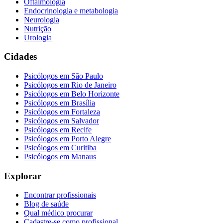
Oftalmologia
Endocrinologia e metabologia
Neurologia
Nutrição
Urologia
Cidades
Psicólogos em
São Paulo
Psicólogos em
Rio de Janeiro
Psicólogos em
Belo Horizonte
Psicólogos em
Brasília
Psicólogos em
Fortaleza
Psicólogos em
Salvador
Psicólogos em
Recife
Psicólogos em
Porto Alegre
Psicólogos em
Curitiba
Psicólogos em
Manaus
Explorar
Encontrar profissionais
Blog de saúde
Qual médico procurar
Cadastre-se como profissional