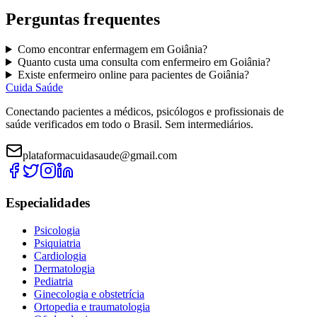
Perguntas frequentes
Como encontrar
enfermagem
em
Goiânia
?
Quanto custa uma consulta com
enfermeiro
em
Goiânia
?
Existe
enfermeiro
online para pacientes de
Goiânia
?
Cuida Saúde
Conectando pacientes a médicos, psicólogos e profissionais de
saúde verificados em todo o Brasil. Sem intermediários.
plataformacuidasaude@gmail.com
Especialidades
Psicologia
Psiquiatria
Cardiologia
Dermatologia
Pediatria
Ginecologia e obstetrícia
Ortopedia e traumatologia