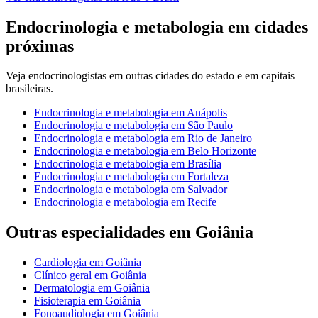
Endocrinologia e metabologia
em cidades
próximas
Veja
endocrinologistas
em outras cidades do estado e em capitais
brasileiras.
Endocrinologia e metabologia
em
Anápolis
Endocrinologia e metabologia
em
São Paulo
Endocrinologia e metabologia
em
Rio de Janeiro
Endocrinologia e metabologia
em
Belo Horizonte
Endocrinologia e metabologia
em
Brasília
Endocrinologia e metabologia
em
Fortaleza
Endocrinologia e metabologia
em
Salvador
Endocrinologia e metabologia
em
Recife
Outras especialidades em
Goiânia
Cardiologia
em
Goiânia
Clínico geral
em
Goiânia
Dermatologia
em
Goiânia
Fisioterapia
em
Goiânia
Fonoaudiologia
em
Goiânia