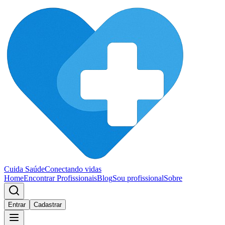
Cuida Saúde
Conectando vidas
Home
Encontrar Profissionais
Blog
Sou profissional
Sobre
Entrar
Cadastrar