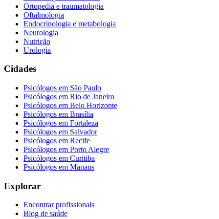
Ortopedia e traumatologia
Oftalmologia
Endocrinologia e metabologia
Neurologia
Nutrição
Urologia
Cidades
Psicólogos em
São Paulo
Psicólogos em
Rio de Janeiro
Psicólogos em
Belo Horizonte
Psicólogos em
Brasília
Psicólogos em
Fortaleza
Psicólogos em
Salvador
Psicólogos em
Recife
Psicólogos em
Porto Alegre
Psicólogos em
Curitiba
Psicólogos em
Manaus
Explorar
Encontrar profissionais
Blog de saúde