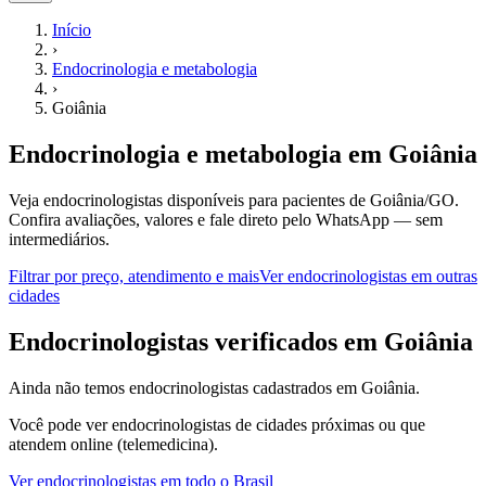
Início
›
Endocrinologia e metabologia
›
Goiânia
Endocrinologia e metabologia
em
Goiânia
Veja endocrinologistas disponíveis para pacientes de Goiânia/GO.
Confira avaliações, valores e fale direto pelo WhatsApp — sem
intermediários.
Filtrar por preço, atendimento e mais
Ver
endocrinologistas
em outras
cidades
E
ndocrinologistas
verificados em
Goiânia
Ainda não temos
endocrinologistas
cadastrados em
Goiânia
.
Você pode ver
endocrinologistas
de cidades próximas ou que
atendem online (telemedicina).
Ver
endocrinologistas
em todo o Brasil